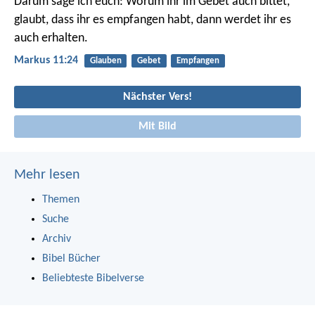
Darum sage ich euch: Worum ihr im Gebet auch bittet,
glaubt, dass ihr es empfangen habt, dann werdet ihr es
auch erhalten.
Markus 11:24
Glauben
Gebet
Empfangen
Nächster Vers!
Mit Bild
Mehr lesen
Themen
Suche
Archiv
Bibel Bücher
Beliebteste Bibelverse