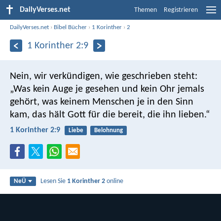
DailyVerses.net
Themen
Registrieren
DailyVerses.net
›
Bibel Bücher
›
1 Korinther
›
2
1 Korinther 2:9
Nein, wir verkündigen, wie geschrieben steht:
„Was kein Auge je gesehen und kein Ohr jemals
gehört, was keinem Menschen je in den Sinn
kam, das hält Gott für die bereit, die ihn lieben.“
1 Korinther 2:9
Liebe
Belohnung
Lesen Sie
1 Korinther 2
online
NeÜ