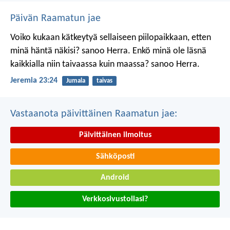
Päivän Raamatun jae
Voiko kukaan kätkeytyä sellaiseen piilopaikkaan, etten
minä häntä näkisi? sanoo Herra.
Enkö minä ole läsnä
kaikkialla niin taivaassa kuin maassa? sanoo Herra.
Jeremia 23:24
Jumala
taivas
Vastaanota päivittäinen Raamatun jae:
Päivittäinen ilmoitus
Sähköposti
Android
Verkkosivustollasi?