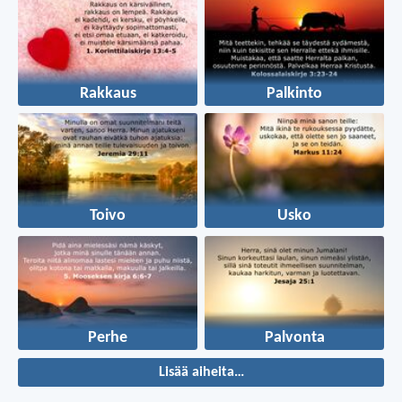
Rakkaus
Palkinto
Toivo
Usko
Perhe
Palvonta
Lisää aiheita…