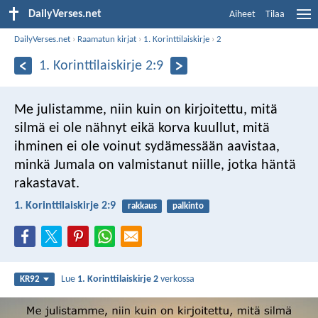
DailyVerses.net
Aiheet
Tilaa
DailyVerses.net
›
Raamatun kirjat
›
1. Korinttilaiskirje
›
2
1. Korinttilaiskirje 2:9
Me julistamme, niin kuin on kirjoitettu,
mitä
silmä ei ole nähnyt eikä korva kuullut,
mitä
ihminen ei ole voinut sydämessään aavistaa,
minkä Jumala on valmistanut niille, jotka häntä
rakastavat.
1. Korinttilaiskirje 2:9
rakkaus
palkinto
Lue
1. Korinttilaiskirje 2
verkossa
KR92