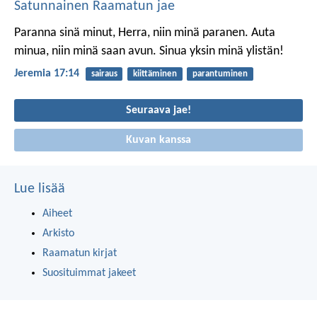
Satunnainen Raamatun jae
Paranna sinä minut, Herra, niin minä paranen.
Auta
minua, niin minä saan avun.
Sinua yksin minä ylistän!
Jeremia 17:14
sairaus
kiittäminen
parantuminen
Seuraava jae!
Kuvan kanssa
Lue lisää
Aiheet
Arkisto
Raamatun kirjat
Suosituimmat jakeet