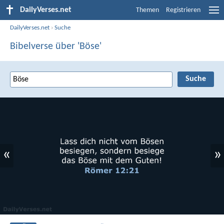
DailyVerses.net
Themen
Registrieren
DailyVerses.net
›
Suche
Bibelverse über 'Böse'
«
»