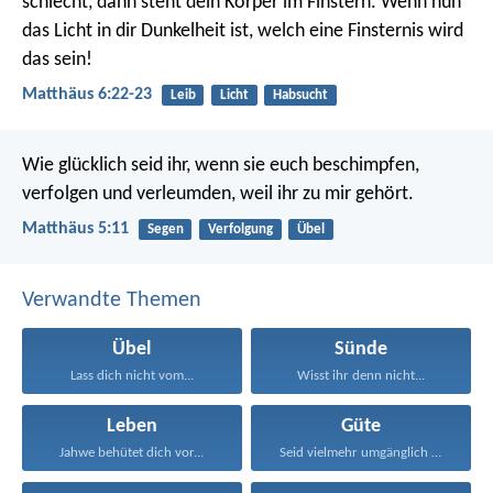
schlecht, dann steht dein Körper im Finstern. Wenn nun
das Licht in dir Dunkelheit ist, welch eine Finsternis wird
das sein!
Matthäus 6:22-23
Leib
Licht
Habsucht
Wie glücklich seid ihr, wenn sie euch beschimpfen,
verfolgen und verleumden, weil ihr zu mir gehört.
Matthäus 5:11
Segen
Verfolgung
Übel
Verwandte Themen
Übel
Sünde
Lass dich nicht vom...
Wisst ihr denn nicht...
Leben
Güte
Jahwe behütet dich vor...
Seid vielmehr umgänglich und...