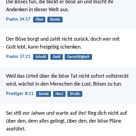
Die Böses tun, die blickt er böse an
und löscht ihr
Andenken in dieser Welt aus.
Psalm 34:17
Übel
Sünde
Der Böse borgt und zahlt nicht zurück,
doch wer mit
Gott lebt, kann freigebig schenken.
Psalm 37:21
Schuld
Geld
Gerechtigkeit
Weil das Urteil über die böse Tat nicht sofort vollstreckt
wird, wächst in den Menschen die Lust, Böses zu tun.
Prediger 8:11
Sünde
Herz
Strafe
Sei still vor Jahwe und warte auf ihn!
Reg dich nicht auf
über den, dem alles gelingt,
über den, der böse Pläne
ausführt.