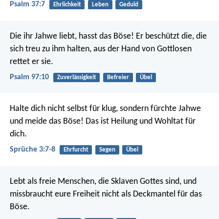
Psalm 37:7
Ehrlichkeit
Leben
Geduld
Die ihr Jahwe liebt, hasst das Böse!
Er beschützt die, die
sich treu zu ihm halten,
aus der Hand von Gottlosen
rettet er sie.
Psalm 97:10
Zuverlässigkeit
Befreier
Übel
Halte dich nicht selbst für klug,
sondern fürchte Jahwe
und meide das Böse!
Das ist Heilung und Wohltat für
dich.
Sprüche 3:7-8
Ehrfurcht
Segen
Übel
Lebt als freie Menschen, die Sklaven Gottes sind, und
missbraucht eure Freiheit nicht als Deckmantel für das
Böse.