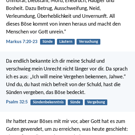
Unmoral, Diebstahl, Mord, Ehebruch, Habgier und
Bosheit. Dazu Betrug, Ausschweifung, Neid,
Verleumdung, Überheblichkeit und Unvernunft. All
dieses Böse kommt von innen heraus und macht den
Menschen vor Gott unrein.“
Markus 7:20-23
Sünde
Läutern
Versuchung
Da endlich bekannte ich dir meine Schuld
und
verschwieg mein Unrecht nicht länger vor dir.
Da sprach
ich es aus:
„Ich will meine Vergehen bekennen, Jahwe.“
Und du, du hast mich befreit von der Schuld,
hast die
Sünden vergeben,
das Böse bedeckt.
Psalm 32:5
Sündenbekenntnis
Sünde
Vergebung
Ihr hattet zwar Böses mit mir vor, aber Gott hat es zum
Guten gewendet, um zu erreichen, was heute geschieht: