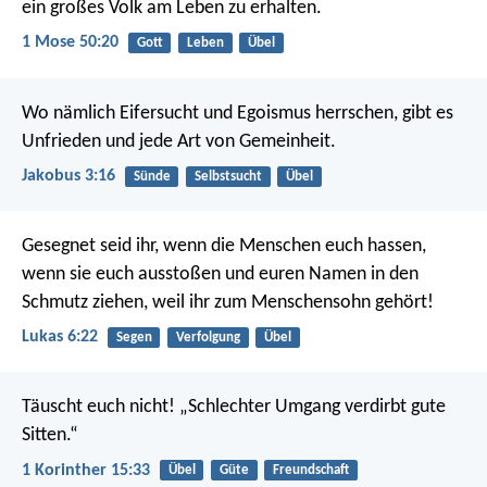
ein großes Volk am Leben zu erhalten.
1 Mose 50:20
Gott
Leben
Übel
Wo nämlich Eifersucht und Egoismus herrschen, gibt es
Unfrieden und jede Art von Gemeinheit.
Jakobus 3:16
Sünde
Selbstsucht
Übel
Gesegnet seid ihr, wenn die Menschen euch hassen,
wenn sie euch ausstoßen und euren Namen in den
Schmutz ziehen, weil ihr zum Menschensohn gehört!
Lukas 6:22
Segen
Verfolgung
Übel
Täuscht euch nicht! „Schlechter Umgang verdirbt gute
Sitten.“
1 Korinther 15:33
Übel
Güte
Freundschaft