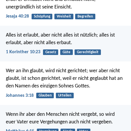
unergründlich ist seine Einsicht.
Jesaja 40:28
Schöpfung
Weisheit
Begreifen
Alles ist erlaubt, aber nicht alles ist nützlich; alles ist
erlaubt, aber nicht alles erbaut.
1 Korinther 10:23
Gesetz
Güte
Gerechtigkeit
Wer an ihn glaubt, wird nicht gerichtet; wer aber nicht
glaubt, ist schon gerichtet, weil er nicht geglaubt hat an
den Namen des einzigen Sohnes Gottes.
Johannes 3:18
Glauben
Urteilen
Wenn ihr aber den Menschen nicht vergebt, so wird
euer Vater eure Vergehungen auch nicht vergeben.