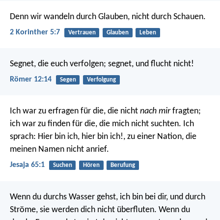
Denn wir wandeln durch Glauben, nicht durch Schauen.
2 Korinther 5:7
Vertrauen
Glauben
Leben
Segnet, die euch verfolgen; segnet, und flucht nicht!
Römer 12:14
Segen
Verfolgung
Ich war zu erfragen für die, die nicht
nach mir
fragten;
ich war zu finden für die, die mich nicht suchten.
Ich
sprach: Hier bin ich, hier bin ich!,
zu einer Nation, die
meinen Namen nicht anrief.
Jesaja 65:1
Suchen
Hören
Berufung
Wenn du durchs Wasser gehst, ich bin bei dir,
und durch
Ströme, sie werden dich nicht überfluten.
Wenn du