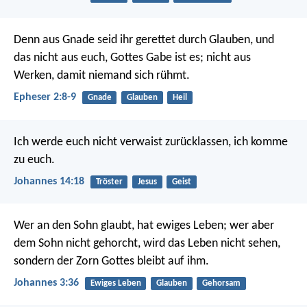
Denn aus Gnade seid ihr gerettet durch Glauben, und
das nicht aus euch, Gottes Gabe ist es; nicht aus
Werken, damit niemand sich rühmt.
Epheser 2:8-9
Gnade
Glauben
Heil
Ich werde euch nicht verwaist zurücklassen, ich komme
zu euch.
Johannes 14:18
Tröster
Jesus
Geist
Wer an den Sohn glaubt, hat ewiges Leben; wer aber
dem Sohn nicht gehorcht, wird das Leben nicht sehen,
sondern der Zorn Gottes bleibt auf ihm.
Johannes 3:36
Ewiges Leben
Glauben
Gehorsam