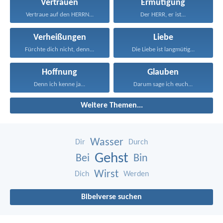
Vertrauen
Ermutigung
Vertraue auf den HERRN...
Der HERR, er ist...
Verheißungen
Liebe
Fürchte dich nicht, denn...
Die Liebe ist langmütig...
Hoffnung
Glauben
Denn ich kenne ja...
Darum sage ich euch...
Weitere Themen...
Wasser
Dir
Durch
Gehst
Bei
Bin
Wirst
Dich
Werden
Bibelverse suchen