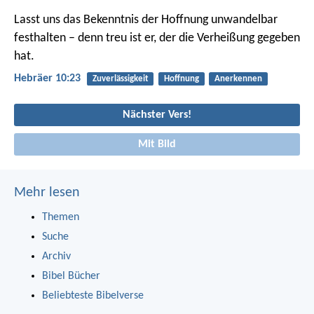
Lasst uns das Bekenntnis der Hoffnung unwandelbar
festhalten – denn treu ist er, der die Verheißung gegeben
hat.
Hebräer 10:23
Zuverlässigkeit
Hoffnung
Anerkennen
Nächster Vers!
Mit Bild
Mehr lesen
Themen
Suche
Archiv
Bibel Bücher
Beliebteste Bibelverse