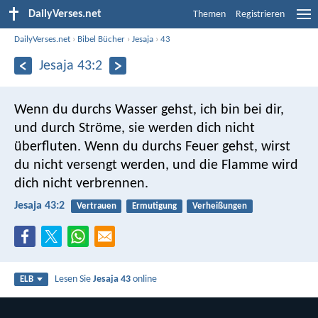
DailyVerses.net
Themen
Registrieren
DailyVerses.net
›
Bibel Bücher
›
Jesaja
›
43
Jesaja 43:2
Wenn du durchs Wasser gehst, ich bin bei dir,
und durch Ströme, sie werden dich nicht
überfluten.
Wenn du durchs Feuer gehst, wirst
du nicht versengt werden,
und die Flamme wird
dich nicht verbrennen.
Jesaja 43:2
Vertrauen
Ermutigung
Verheißungen
Lesen Sie
Jesaja 43
online
ELB