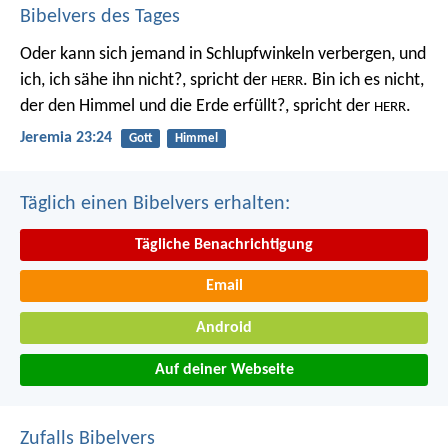
Bibelvers des Tages
Oder kann sich jemand in Schlupfwinkeln verbergen, und
ich, ich sähe ihn nicht?, spricht der
. Bin ich es nicht,
HERR
der den Himmel und die Erde erfüllt?, spricht der
.
HERR
Jeremia 23:24
Gott
Himmel
Täglich einen Bibelvers erhalten:
Tägliche Benachrichtigung
Email
Android
Auf deiner Webseite
Zufalls Bibelvers