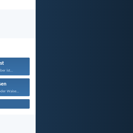
st
er ist...
sen
der Waise...