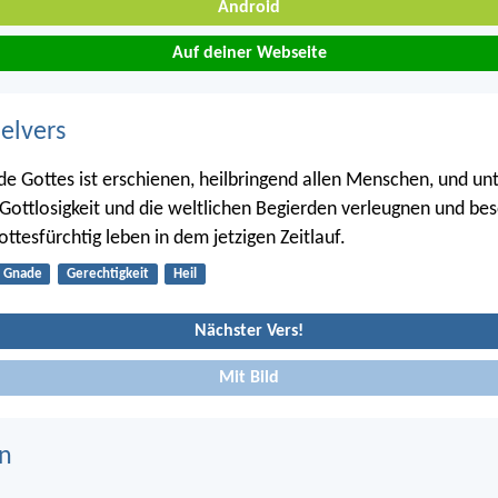
Android
Auf deiner Webseite
belvers
e Gottes ist erschienen, heilbringend allen Menschen, und unt
 Gottlosigkeit und die weltlichen Begierden verleugnen und b
ttesfürchtig leben in dem jetzigen Zeitlauf.
Gnade
Gerechtigkeit
Heil
Nächster Vers!
Mit Bild
n