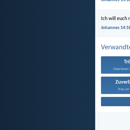
Johannes 14:1
Ich will euch
Johannes 14:18
Verwandt
Tr
Gepriesen s
Zuverl
Treu ist