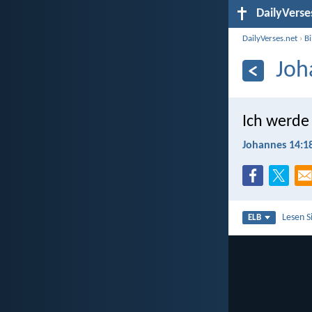
DailyVerse
DailyVerses.net
›
B
Joh
Ich werde
Johannes 14:1
Lesen S
ELB