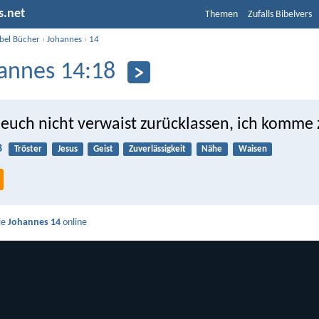
s.net
Themen
Zufalls Bibelvers
ibel Bücher
›
Johannes
›
14
annes 14:18
 euch nicht verwaist zurücklassen, ich komme 
8
Tröster
Jesus
Geist
Zuverlässigkeit
Nähe
Waisen
ie
Johannes 14
online