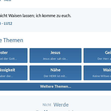
8 - NeÜ
 nicht Waisen lassen; ich komme zu euch.
 - LU12
e Themen
öster
Jesus
Gei
ei der Gott...
Jesus aber sah sie...
Der Herr ab
ässigkeit
Nähe
Wai
 aber der...
Der HERR ist mit...
Keine Witwe o
Weitere Themen...
Werde
Nicht