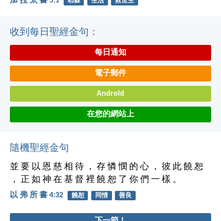
加 拉 太 書 5:1
耶穌
生活
救世主
收到每日聖經金句：
每日通知
電子郵件
Android
在您的網站上
隨機聖經金句
並 要 以 恩 慈 相 待 ， 存 憐 憫 的 心 ， 彼 此 饒 恕
， 正 如 神 在 基 督 裡 饒 恕 了 你 們 一 樣 。
以 弗 所 書 4:32
饒恕
同情
善良