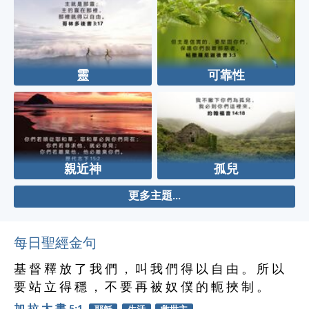
靈
可靠性
親近神
孤兒
更多主題...
每日聖經金句
基 督 釋 放 了 我 們 ， 叫 我 們 得 以 自 由 。 所 以
要 站 立 得 穩 ， 不 要 再 被 奴 僕 的 軛 挾 制 。