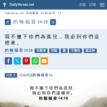
DailyVerses.net
主題
訂閱
DailyVerses.net
›
聖經書卷
›
約 翰 福 音
›
14
約 翰 福 音 14:18
我 不 撇 下 你 們 為 孤 兒 ， 我 必 到 你 們 這
裡 來 。
約 翰 福 音 14:18
安慰者
耶穌
靈
可靠性
親近神
孤兒
在線閱讀
約 翰 福 音 14
CUV