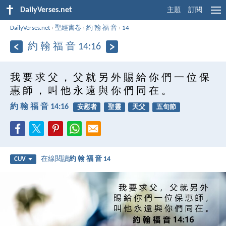
DailyVerses.net
主題
訂閱
DailyVerses.net
›
聖經書卷
›
約 翰 福 音
›
14
約 翰 福 音 14:16
我 要 求 父 ， 父 就 另 外 賜 給 你 們 一 位 保
惠 師 ， 叫 他 永 遠 與 你 們 同 在 。
約 翰 福 音 14:16
安慰者
聖靈
天父
五旬節
在線閱讀
約 翰 福 音 14
CUV