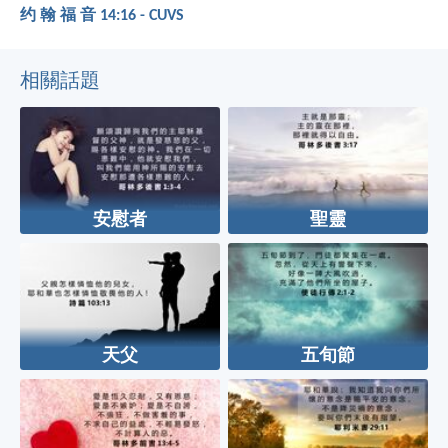
约 翰 福 音 14:16 - CUVS
相關話題
安慰者
聖靈
天父
五旬節