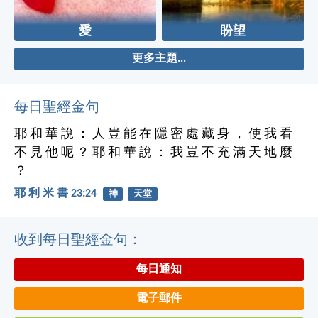
愛
盼望
更多主題...
每日聖經金句
耶 和 華 說 ： 人 豈 能 在 隱 密 處 藏 身 ， 使 我 看
不 見 他 呢 ？ 耶 和 華 說 ： 我 豈 不 充 滿 天 地 麼
？
耶 利 米 書 23:24
神
天堂
收到每日聖經金句：
每日通知
電子郵件