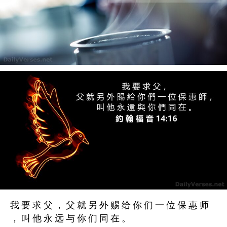
我 要 求 父 ， 父 就 另 外 赐 给 你 们 一 位 保 惠 师
， 叫 他 永 远 与 你 们 同 在 。