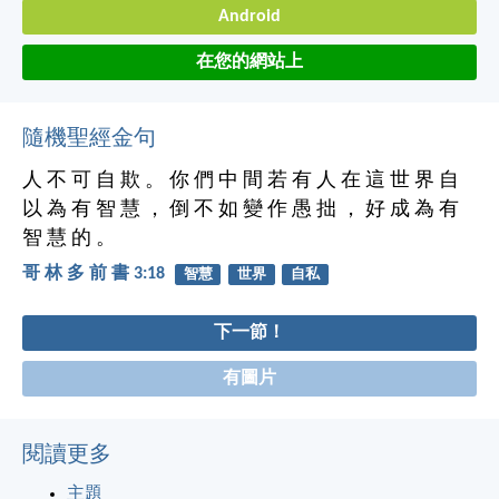
Android
在您的網站上
隨機聖經金句
人 不 可 自 欺 。 你 們 中 間 若 有 人 在 這 世 界 自
以 為 有 智 慧 ， 倒 不 如 變 作 愚 拙 ， 好 成 為 有
智 慧 的 。
哥 林 多 前 書 3:18
智慧
世界
自私
下一節！
有圖片
閱讀更多
主題