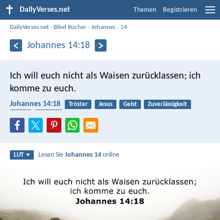
DailyVerses.net
Themen
Registrieren
DailyVerses.net
›
Bibel Bücher
›
Johannes
›
14
Johannes 14:18
Ich will euch nicht als Waisen zurücklassen; ich
komme zu euch.
Johannes 14:18
Tröster
Jesus
Geist
Zuverlässigkeit
Nähe
Waisen
Lesen Sie
Johannes 14
online
LUT