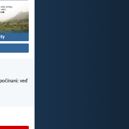
oty
 počínaní; veď