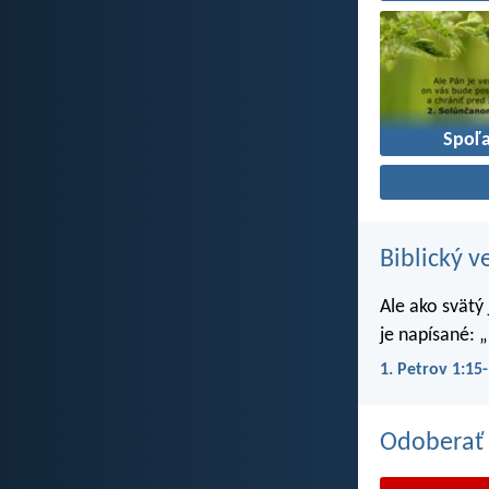
Spoľa
Biblický v
Ale ako svätý
je napísané: „
1. Petrov 1:15
Odoberať 