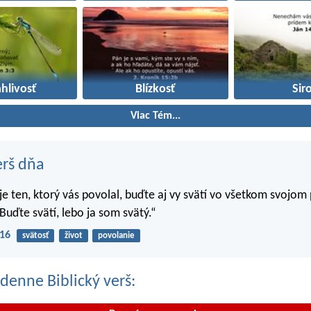
hlivosť
Blízkosť
Sir
Viac Tém...
erš dňa
 je ten, ktorý vás povolal, buďte aj vy svätí vo všetkom svojom
Buďte svätí, lebo ja som svätý.“
-16
svätosť
život
povolanie
denne Biblický verš: