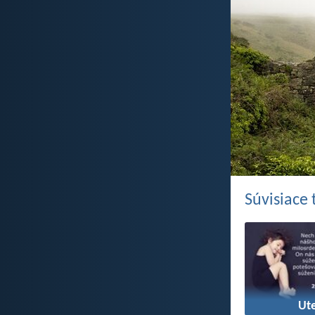
Súvisiace
Ute