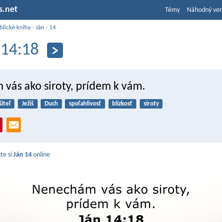
s.net
Témy
Náhodný ver
blické knihy
›
Ján
›
14
 14:18
vás ako siroty, prídem k vám.
šiteľ
Ježiš
Duch
spoľahlivosť
blízkosť
siroty
jte si
Ján 14
online