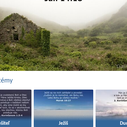
 témy
šiteľ
Ježiš
Du