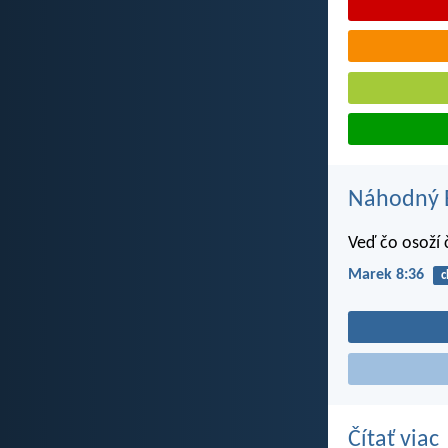
Náhodný B
Veď čo osoží č
Marek 8:36
c
Čítať viac