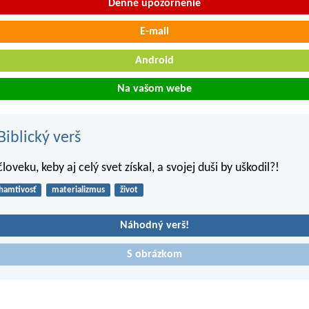
Denné upozornenie
E-mail
Android
Na vašom webe
iblický verš
loveku, keby aj celý svet získal, a svojej duši by uškodil?!
hamtivosť
materializmus
život
Náhodný verš!
S obrázkom