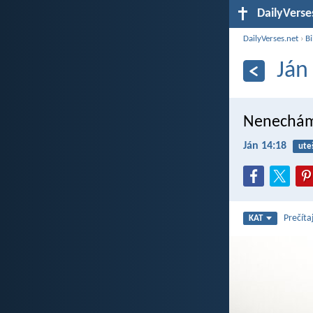
DailyVerse
DailyVerses.net
›
Bi
Ján
Nenechám 
Ján 14:18
ute
Prečíta
KAT