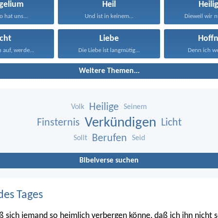
gelium
Heil
Heili
o hat uns...
Und ist in keinem...
Dieweil wir n
icht
Liebe
Hoff
auf, werde...
Die Liebe ist langmütig...
Denn ich we
Weitere Themen...
Heilige
Volk
Seinem
Verkündigen
Finsternis
Licht
Berufen
Sollt
Seid
Bibelverse suchen
des Tages
ß sich jemand so heimlich verbergen könne, daß ich ihn nicht s