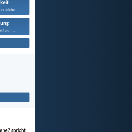
gkeit
un solche...
nung
iß wohl...
ehe? spricht