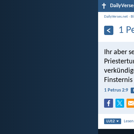
DailyVerse
DailyVerses.net
›
B
1 P
Ihr aber s
Priestertu
verkündig
Finsterni
1 Petrus 2:9
Lesen
LU12