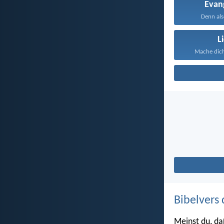
Evan
Denn als
L
Mache dich 
Bibelvers 
Meinst du, da