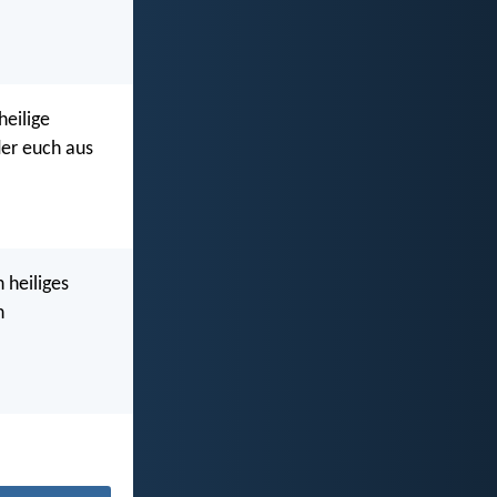
heilige
der euch aus
 heiliges
n