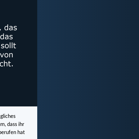
igliches
um, dass ihr
berufen hat