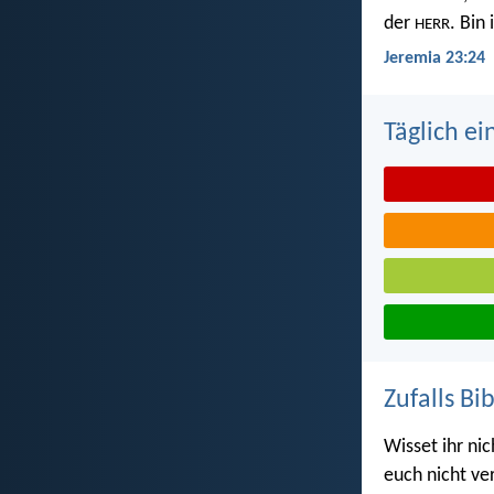
der
. Bin
HERR
Jeremia 23:24
Täglich ei
Zufalls Bi
Wisset ihr ni
euch nicht ve