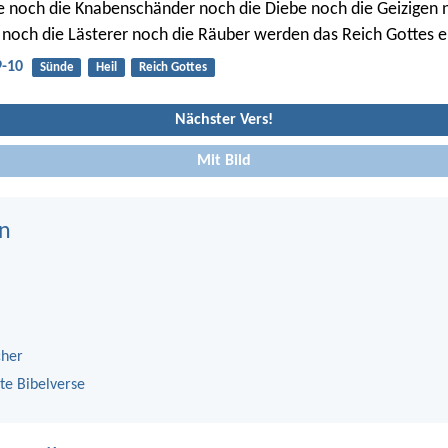
e noch die Knabenschänder noch die Diebe noch die Geizigen 
noch die Lästerer noch die Räuber werden das Reich Gottes e
9-10
Sünde
Heil
Reich Gottes
Nächster Vers!
Mit Bild
n
cher
te Bibelverse