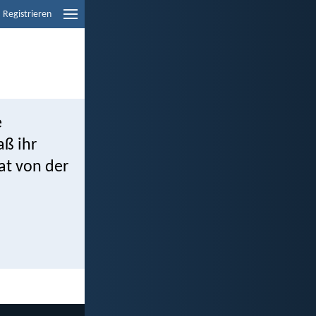
Registrieren
e
aß ihr
at von der