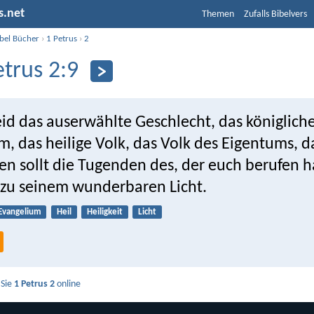
s.net
Themen
Zufalls Bibelvers
ibel Bücher
›
1 Petrus
›
2
etrus 2:9
eid das auserwählte Geschlecht, das königlich
m, das heilige Volk, das Volk des Eigentums, d
en sollt die Tugenden des, der euch berufen h
s zu seinem wunderbaren Licht.
Evangelium
Heil
Heiligkeit
Licht
 Sie
1 Petrus 2
online