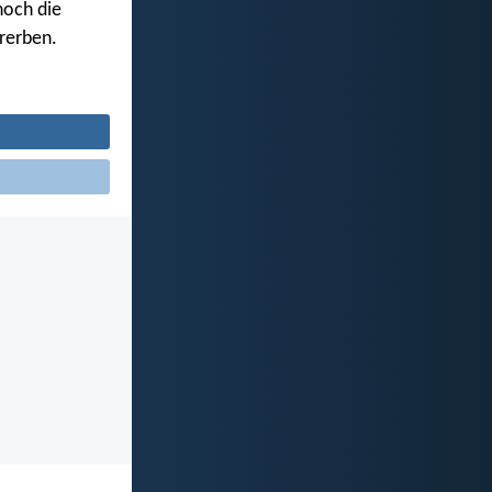
noch die
rerben.