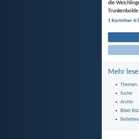
die Weichling
Trunkenbolde 
1 Korinther 6:
Mehr lese
Themen
Suche
Archiv
Bibel Bü
Beliebtes