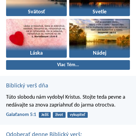
Svätosť
Svetle
Láska
Nádej
Viac Tém...
Biblický verš dňa
Túto slobodu nám vydobyl Kristus. Stojte teda pevne a
nedávajte sa znova zapriahnuť do jarma otroctva.
Galaťanom 5:1
Ježiš
život
vykupiteľ
Odoberať denne Biblický verš: