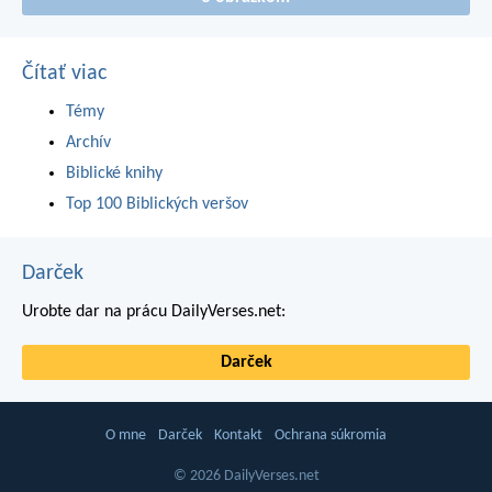
Čítať viac
Témy
Archív
Biblické knihy
Top 100 Biblických veršov
Darček
Urobte dar na prácu DailyVerses.net:
Darček
O mne
Darček
Kontakt
Ochrana súkromia
© 2026 DailyVerses.net