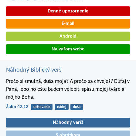
Denné upozornenie
E-mail
Android
Na vašom webe
Náhodný Biblický verš
Prečo si smutná, duša moja?
A prečo sa chveješ?
Dúfaj v
Pána, lebo ho ešte budem velebiť,
spásu mojej tváre a
môjho Boha.
Žalm 42:12
uctievanie
nádej
duša
Náhodný verš!
S obrázkom