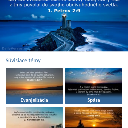
Súvisiace témy
Evanjelizácia
Spása