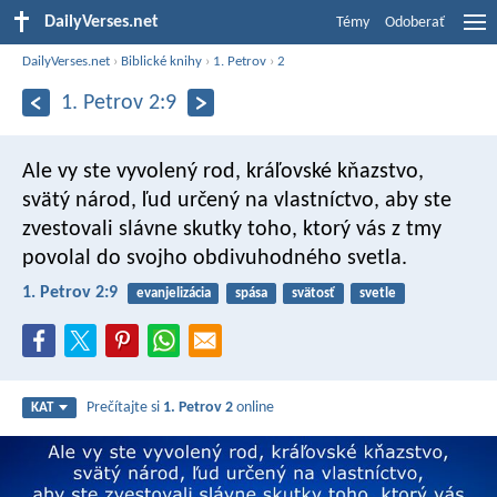
DailyVerses.net
Témy
Odoberať
DailyVerses.net
›
Biblické knihy
›
1. Petrov
›
2
1. Petrov 2:9
Ale vy ste vyvolený rod, kráľovské kňazstvo,
svätý národ, ľud určený na vlastníctvo, aby ste
zvestovali slávne skutky toho, ktorý vás z tmy
povolal do svojho obdivuhodného svetla.
1. Petrov 2:9
evanjelizácia
spása
svätosť
svetle
Prečítajte si
1. Petrov 2
online
KAT