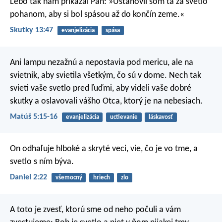
Lebo tak nám prikázal Pán: »Ustanovil som ťa za svetlo
pohanom, aby si bol spásou až do končín zeme.«
Skutky 13:47
evanjelizácia
spása
Ani lampu nezažnú a nepostavia pod mericu, ale na
svietnik, aby svietila všetkým, čo sú v dome. Nech tak
svieti vaše svetlo pred ľuďmi, aby videli vaše dobré
skutky a oslavovali vášho Otca, ktorý je na nebesiach.
Matúš 5:15-16
evanjelizácia
uctievanie
láskavosť
On odhaľuje hlboké a skryté veci,
vie, čo je vo tme, a
svetlo s ním býva.
Daniel 2:22
všemocný
hriech
zlo
A toto je zvesť, ktorú sme od neho počuli a vám