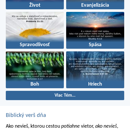
Život
Evanjelizácia
Spravodlivosť
Spása
Boh
Hriech
Viac Tém...
Biblický verš dňa
Ako nevieš, ktorou cestou
potiahne
vietor,
ako nevieš
,