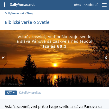
DailyVerses.net
Témy
Odoberať
DailyVerses.net
›
Témy
Biblické verše o Svetle
«
»
KAT
Katolícky preklad
Vstaň, zasvieť, veď prišlo tvoje svetlo
a sláva Pánova sa