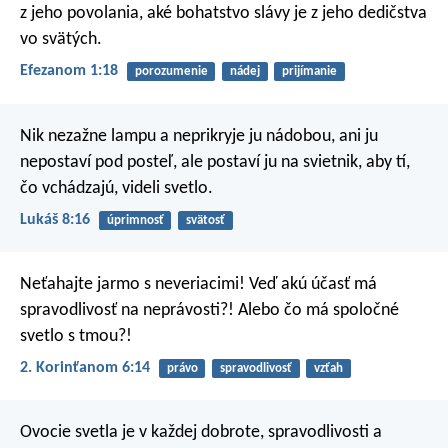
z jeho povolania, aké bohatstvo slávy je z jeho dedičstva
vo svätých.
Efezanom 1:18
porozumenie
nádej
prijímanie
Nik nezažne lampu a neprikryje ju nádobou, ani ju
nepostaví pod posteľ, ale postaví ju na svietnik, aby tí,
čo vchádzajú, videli svetlo.
Lukáš 8:16
úprimnosť
svätosť
Neťahajte jarmo s neveriacimi! Veď akú účasť má
spravodlivosť na neprávosti?! Alebo čo má spoločné
svetlo s tmou?!
2. Korinťanom 6:14
právo
spravodlivosť
vzťah
Ovocie svetla je v každej dobrote, spravodlivosti a