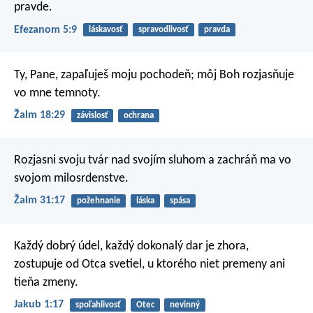
pravde.
Efezanom 5:9
láskavosť
spravodlivosť
pravda
Ty, Pane, zapaľuješ moju pochodeň;
môj Boh rozjasňuje
vo mne temnoty.
Žalm 18:29
závislosť
ochrana
Rozjasni svoju tvár nad svojím sluhom
a zachráň ma vo
svojom milosrdenstve.
Žalm 31:17
požehnanie
láska
spása
Každý dobrý údel, každý dokonalý dar je zhora,
zostupuje od Otca svetiel, u ktorého niet premeny ani
tieňa zmeny.
Jakub 1:17
spoľahlivosť
Otec
nevinný