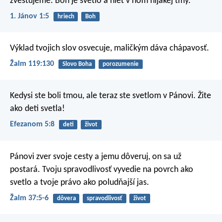
zvestujeme: Boh je svetlo a niet v ňom nijakej tmy.
1. Jánov 1:5
hriech
Boh
Výklad tvojich slov osvecuje,
maličkým dáva chápavosť.
Žalm 119:130
Slovo Boha
porozumenie
Kedysi ste boli tmou, ale teraz ste svetlom v Pánovi. Žite
ako deti svetla!
Efezanom 5:8
deti
život
Pánovi zver svoje cesty
a jemu dôveruj, on sa už
postará.
Tvoju spravodlivosť vyvedie na povrch ako
svetlo
a tvoje právo ako poludňajší jas.
Žalm 37:5-6
dôvera
spravodlivosť
život