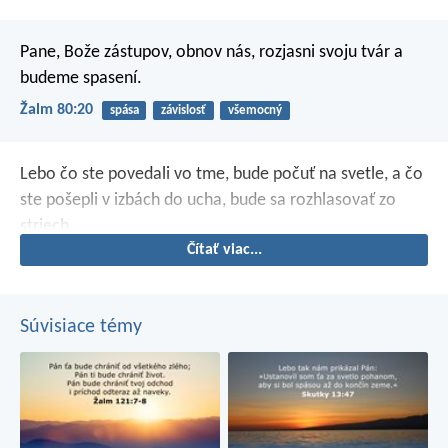
Pane, Bože zástupov,
obnov nás,
rozjasni svoju tvár a
budeme spasení.
Žalm 80:20
spása
závislosť
všemocný
Lebo čo ste povedali vo tme, bude počuť na svetle, a čo
ste pošepli v izbách do ucha, bude sa rozhlasovať zo
striech.
Čítať viac...
Súvisiace témy