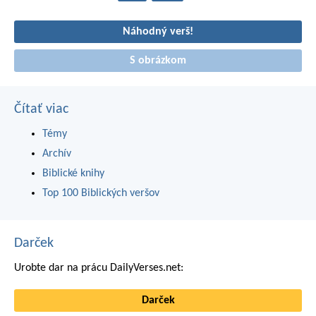
Náhodný verš!
S obrázkom
Čítať viac
Témy
Archív
Biblické knihy
Top 100 Biblických veršov
Darček
Urobte dar na prácu DailyVerses.net:
Darček