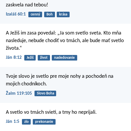
zaskvela nad tebou!
Izaiáš 60:1
cenný
Boh
krása
A Ježiš im zasa povedal: „Ja som svetlo sveta. Kto mňa
nasleduje, nebude chodiť vo tmách, ale bude mať svetlo
života.“
Ján 8:12
Ježiš
život
nasledovanie
Tvoje slovo je svetlo pre moje nohy
a pochodeň na
mojich chodníkoch.
Žalm 119:105
Slovo Boha
A svetlo vo tmách svieti, a tmy ho neprijali.
Ján 1:5
zlo
prekonanie