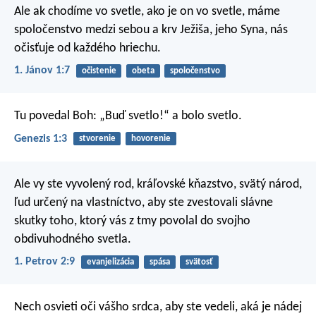
Ale ak chodíme vo svetle, ako je on vo svetle, máme
spoločenstvo medzi sebou a krv Ježiša, jeho Syna, nás
očisťuje od každého hriechu.
1. Jánov 1:7
očistenie
obeta
spoločenstvo
Tu povedal Boh: „Buď svetlo!“ a bolo svetlo.
Genezis 1:3
stvorenie
hovorenie
Ale vy ste vyvolený rod, kráľovské kňazstvo, svätý národ,
ľud určený na vlastníctvo, aby ste zvestovali slávne
skutky toho, ktorý vás z tmy povolal do svojho
obdivuhodného svetla.
1. Petrov 2:9
evanjelizácia
spása
svätosť
Nech osvieti oči vášho srdca, aby ste vedeli, aká je nádej