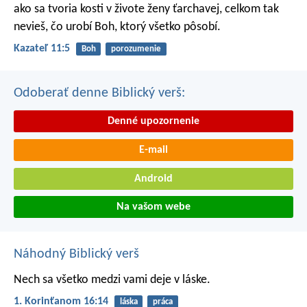
ako sa tvoria kosti v živote ženy ťarchavej, celkom tak
nevieš, čo urobí Boh, ktorý všetko pôsobí.
Kazateľ 11:5
Boh
porozumenie
Odoberať denne Biblický verš:
Denné upozornenie
E-mail
Android
Na vašom webe
Náhodný Biblický verš
Nech sa všetko medzi vami deje v láske.
1. Korinťanom 16:14
láska
práca