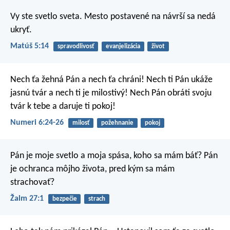
Vy ste svetlo sveta. Mesto postavené na návrší sa nedá
ukryť.
Matúš 5:14
spravodlivosť
evanjelizácia
život
Nech ťa žehná Pán a nech ťa chráni!
Nech ti Pán ukáže
jasnú tvár a nech ti je milostivý!
Nech Pán obráti svoju
tvár k tebe a daruje ti pokoj!
Numeri 6:24-26
milosť
požehnanie
pokoj
Pán je moje svetlo a moja spása,
koho sa mám báť?
Pán
je ochranca môjho života,
pred kým sa mám
strachovať?
Žalm 27:1
bezpečie
strach