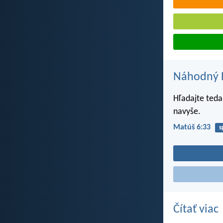
Náhodný B
Hľadajte teda
navyše.
Matúš 6:33
s
Čítať viac