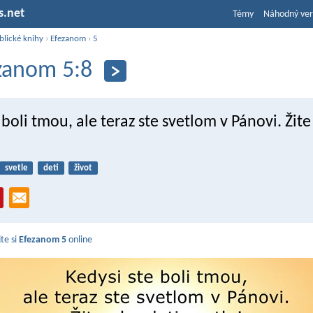
s.net
Témy
Náhodný ver
blické knihy
›
Efezanom
›
5
zanom 5:8
 boli tmou, ale teraz ste svetlom v Pánovi. Žite
svetle
deti
život
jte si
Efezanom 5
online