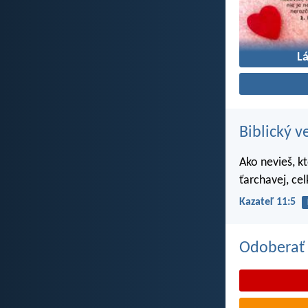
L
Biblický v
Ako nevieš, k
ťarchavej, ce
Kazateľ 11:5
Odoberať 