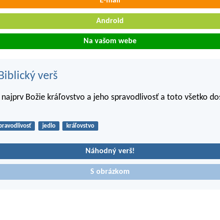
E-mail
Android
Na vašom webe
iblický verš
 najprv Božie kráľovstvo a jeho spravodlivosť a toto všetko d
pravodlivosť
jedlo
kráľovstvo
Náhodný verš!
S obrázkom