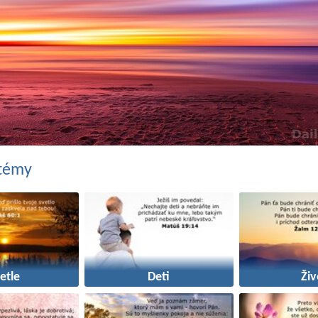
 témy
etle
Deti
Živ