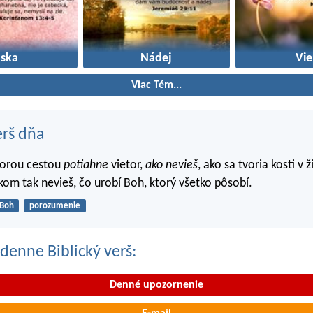
áska
Nádej
Vie
Viac Tém...
erš dňa
torou cestou
potiahne
vietor,
ako nevieš
, ako sa tvoria kosti v 
lkom tak nevieš, čo urobí Boh, ktorý všetko pôsobí.
Boh
porozumenie
denne Biblický verš:
Denné upozornenie