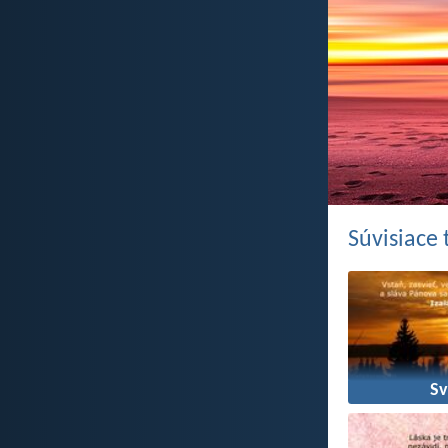
Súvisiace
Sv