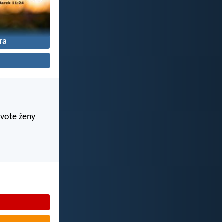
ra
živote ženy