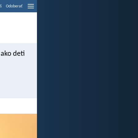
š
Odoberať
 ako deti