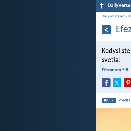
DailyVerse
DailyVerses.net
›
Bi
Efe
Kedysi ste
svetla!
Efezanom 5:8
Prečíta
KAT