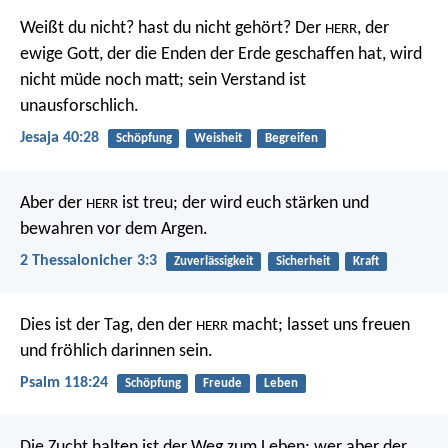
Weißt du nicht?
hast du nicht gehört?
Der
, der
HERR
ewige Gott,
der die Enden der Erde geschaffen hat,
wird
nicht müde noch matt;
sein Verstand ist
unausforschlich.
Jesaja 40:28
Schöpfung
Weisheit
Begreifen
Aber der
ist treu; der wird euch stärken und
HERR
bewahren vor dem Argen.
2 Thessalonicher 3:3
Zuverlässigkeit
Sicherheit
Kraft
Dies ist der Tag, den der
macht;
lasset uns freuen
HERR
und fröhlich darinnen sein.
Psalm 118:24
Schöpfung
Freude
Leben
Die Zucht halten ist der Weg zum Leben;
wer aber der