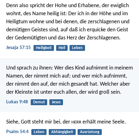
Denn also spricht der Hohe und Erhabene,
der ewiglich
wohnt, des Name heilig ist:
Der ich in der Höhe und im
Heiligtum wohne und bei denen,
die zerschlagenen und
demütigen Geistes sind,
auf daß ich erquicke den Geist
der Gedemütigten
und das Herz der Zerschlagenen.
Jesaja 57:15
Heiligkeit
Heil
Leben
Und sprach zu ihnen: Wer dies Kind aufnimmt in meinem
Namen, der nimmt mich auf; und wer mich aufnimmt,
der nimmt den auf, der mich gesandt hat. Welcher aber
der Kleinste ist unter euch allen, der wird groß sein.
Lukas 9:48
Demut
Jesus
Siehe, Gott steht mir bei,
der
erhält meine Seele.
HERR
Psalm 54:4
Leben
Abhängigkeit
Ausrüstung