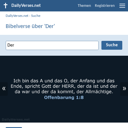
DailyVerses.net
Themen
Registrieren
DailyVerses.net
›
Suche
Bibelverse über 'Der'
«
»