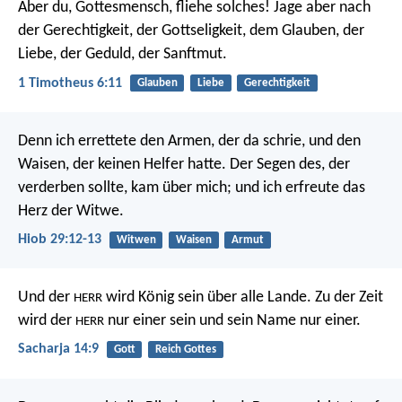
Aber du, Gottesmensch, fliehe solches! Jage aber nach
der Gerechtigkeit, der Gottseligkeit, dem Glauben, der
Liebe, der Geduld, der Sanftmut.
1 Timotheus 6:11
Glauben
Liebe
Gerechtigkeit
Denn ich errettete den Armen, der da schrie,
und den
Waisen, der keinen Helfer hatte.
Der Segen des, der
verderben sollte, kam über mich;
und ich erfreute das
Herz der Witwe.
Hiob 29:12-13
Witwen
Waisen
Armut
Und der
wird König sein über alle Lande. Zu der Zeit
HERR
wird der
nur einer sein und sein Name nur einer.
HERR
Sacharja 14:9
Gott
Reich Gottes