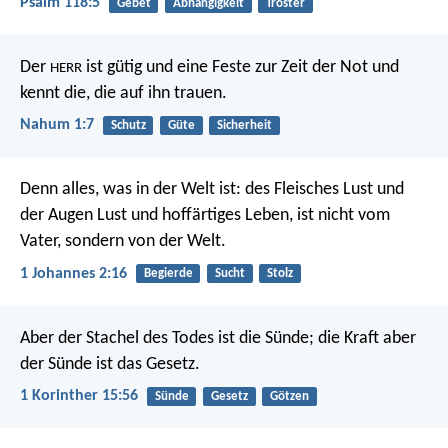
Psalm 118:5
Gebet
Abhängigkeit
Tröster
Der
ist gütig
und eine Feste zur Zeit der Not
und
HERR
kennt die, die auf ihn trauen.
Nahum 1:7
Schutz
Güte
Sicherheit
Denn alles, was in der Welt ist: des Fleisches Lust und
der Augen Lust und hoffärtiges Leben, ist nicht vom
Vater, sondern von der Welt.
1 Johannes 2:16
Begierde
Sucht
Stolz
Aber der Stachel des Todes ist die Sünde; die Kraft aber
der Sünde ist das Gesetz.
1 Korinther 15:56
Sünde
Gesetz
Götzen