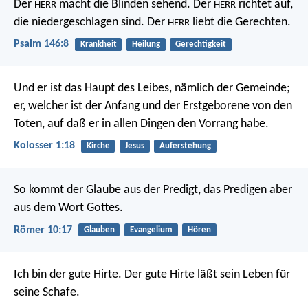
Der
macht die Blinden sehend.
Der
richtet auf,
HERR
HERR
die niedergeschlagen sind.
Der
liebt die Gerechten.
HERR
Psalm 146:8
Krankheit
Heilung
Gerechtigkeit
Und er ist das Haupt des Leibes, nämlich der Gemeinde;
er, welcher ist der Anfang und der Erstgeborene von den
Toten, auf daß er in allen Dingen den Vorrang habe.
Kolosser 1:18
Kirche
Jesus
Auferstehung
So kommt der Glaube aus der Predigt, das Predigen aber
aus dem Wort Gottes.
Römer 10:17
Glauben
Evangelium
Hören
Ich bin der gute Hirte. Der gute Hirte läßt sein Leben für
seine Schafe.