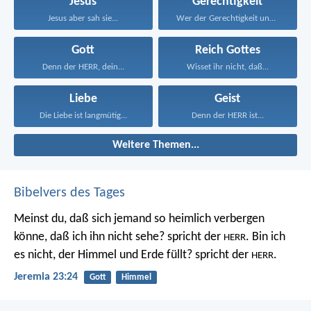
Jesus
Gerechtigkeit
Jesus aber sah sie...
Wer der Gerechtigkeit und...
Gott
Reich Gottes
Denn der HERR, dein...
Wisset ihr nicht, daß...
Liebe
Geist
Die Liebe ist langmütig...
Denn der HERR ist...
Weitere Themen...
Bibelvers des Tages
Meinst du, daß sich jemand so heimlich verbergen
könne, daß ich ihn nicht sehe? spricht der
. Bin ich
HERR
es nicht, der Himmel und Erde füllt? spricht der
.
HERR
Jeremia 23:24
Gott
Himmel