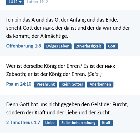
LU12
Luther 1912
Ich bin das A und das O, der Anfang und das Ende,
spricht Gott der
, der da ist und der da war und der
HERR
da kommt, der Allmächtige.
Offenbarung 1:8
Ewiges Leben
Zuverlässigkeit
Gott
Wer ist derselbe König der Ehren?
Es ist der
HERR
Zebaoth;
er ist der König der Ehren.
(Sela.)
Psalm 24:10
Verehrung
Reich Gottes
Anerkennen
Denn Gott hat uns nicht gegeben den Geist der Furcht,
sondern der Kraft und der Liebe und der Zucht.
2 Timotheus 1:7
Liebe
Selbstbeherrschung
Kraft