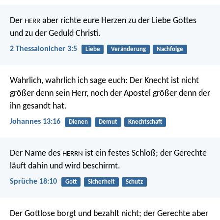
Der
aber richte eure Herzen zu der Liebe Gottes
HERR
und zu der Geduld Christi.
2 Thessalonicher 3:5
Liebe
Veränderung
Nachfolge
Wahrlich, wahrlich ich sage euch: Der Knecht ist nicht
größer denn sein Herr, noch der Apostel größer denn der
ihn gesandt hat.
Johannes 13:16
Dienen
Demut
Knechtschaft
Der Name des
ist ein festes Schloß;
der Gerechte
HERRN
läuft dahin und wird beschirmt.
Sprüche 18:10
Gott
Sicherheit
Schutz
Der Gottlose borgt und bezahlt nicht;
der Gerechte aber