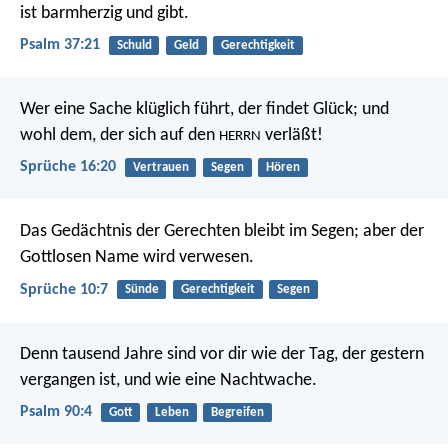
ist barmherzig und gibt.
Psalm 37:21
Schuld
Geld
Gerechtigkeit
Wer eine Sache klüglich führt, der findet Glück;
und
wohl dem, der sich auf den
verläßt!
HERRN
Sprüche 16:20
Vertrauen
Segen
Hören
Das Gedächtnis der Gerechten bleibt im Segen;
aber der
Gottlosen Name wird verwesen.
Sprüche 10:7
Sünde
Gerechtigkeit
Segen
Denn tausend Jahre sind vor dir
wie der Tag, der gestern
vergangen ist,
und wie eine Nachtwache.
Psalm 90:4
Gott
Leben
Begreifen