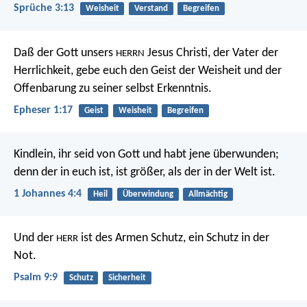
Sprüche 3:13
Weisheit
Verstand
Begreifen
Daß der Gott unsers
Jesus Christi, der Vater der
HERRN
Herrlichkeit, gebe euch den Geist der Weisheit und der
Offenbarung zu seiner selbst Erkenntnis.
Epheser 1:17
Geist
Weisheit
Begreifen
Kindlein, ihr seid von Gott und habt jene überwunden;
denn der in euch ist, ist größer, als der in der Welt ist.
1 Johannes 4:4
Heil
Überwindung
Allmächtig
Und der
ist des Armen Schutz,
ein Schutz in der
HERR
Not.
Psalm 9:9
Schutz
Sicherheit