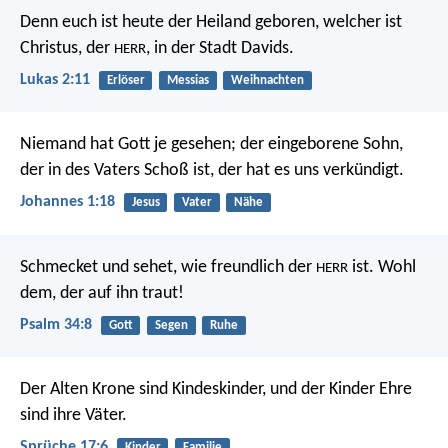
Denn euch ist heute der Heiland geboren, welcher ist
Christus, der
, in der Stadt Davids.
HERR
Lukas 2:11
Erlöser
Messias
Weihnachten
Niemand hat Gott je gesehen; der eingeborene Sohn,
der in des Vaters Schoß ist, der hat es uns verkündigt.
Johannes 1:18
Jesus
Vater
Nähe
Schmecket und sehet, wie freundlich der
ist.
Wohl
HERR
dem, der auf ihn traut!
Psalm 34:8
Gott
Segen
Ruhe
Der Alten Krone sind Kindeskinder,
und der Kinder Ehre
sind ihre Väter.
Sprüche 17:6
Kinder
Familie