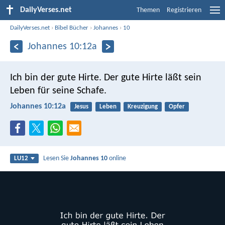
DailyVerses.net
Themen
Registrieren
DailyVerses.net
›
Bibel Bücher
›
Johannes
›
10
Johannes 10:12a
Ich bin der gute Hirte. Der gute Hirte läßt sein
Leben für seine Schafe.
Johannes 10:12a
Jesus
Leben
Kreuzigung
Opfer
Lesen Sie
Johannes 10
online
LU12