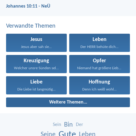
Johannes 10:11 - NeÜ
Verwandte Themen
Jesus
Leben
Jesus aber sah sie...
Der HERR behüte dich...
Kreuzigung
Opfer
Welcher unsre Sünden selbst...
Niemand hat größere Liebe...
Liebe
Hoffnung
Die Liebe ist langmütig...
Denn ich weiß wohl...
Weitere Themen...
Bin
Sein
Der
Gute
Seine
Leben