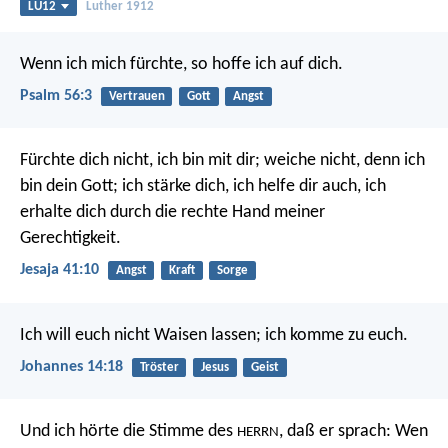
LU12
Luther 1912
Wenn ich mich fürchte, so hoffe ich auf dich.
Psalm 56:3
Vertrauen
Gott
Angst
Fürchte dich nicht, ich bin mit dir;
weiche nicht, denn ich
bin dein Gott;
ich stärke dich, ich helfe dir auch,
ich
erhalte dich durch die rechte Hand meiner
Gerechtigkeit.
Jesaja 41:10
Angst
Kraft
Sorge
Ich will euch nicht Waisen lassen; ich komme zu euch.
Johannes 14:18
Tröster
Jesus
Geist
Und ich hörte die Stimme des
, daß er sprach: Wen
HERRN