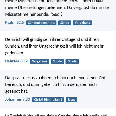
meine Missetat nicht.
Ich sprach: Ich will dem
HERRN
meine Übertretungen bekennen.
Da vergabst du mir die
Missetat meiner Sünde.
(Sela.)
Psalm 32:5
Sündenbekenntnis
Sünde
Vergebung
Denn ich will gnädig sein ihrer Untugend und ihren
Sünden, und ihrer Ungerechtigkeit will ich nicht mehr
gedenken.
Hebräer 8:12
Vergebung
Sünde
Gnade
Da sprach Jesus zu ihnen: Ich bin noch eine kleine Zeit
bei euch, und dann gehe ich hin zu dem, der mich
gesandt hat.
Johannes 7:33
Christi Himmelfahrt
Jesus