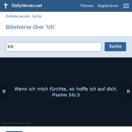
DailyVerses.net
Themen
Registrieren
DailyVerses.net
›
Suche
Bibelverse über 'Ich'
«
»