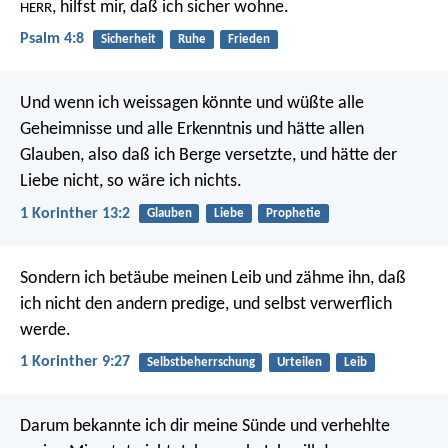
,
hilfst mir, daß ich sicher wohne.
HERR
Psalm 4:8
Sicherheit
Ruhe
Frieden
Und wenn ich weissagen könnte und wüßte alle
Geheimnisse und alle Erkenntnis und hätte allen
Glauben, also daß ich Berge versetzte, und hätte der
Liebe nicht, so wäre ich nichts.
1 Korinther 13:2
Glauben
Liebe
Prophetie
Sondern ich betäube meinen Leib und zähme ihn, daß
ich nicht den andern predige, und selbst verwerflich
werde.
1 Korinther 9:27
Selbstbeherrschung
Urteilen
Leib
Darum bekannte ich dir meine Sünde
und verhehlte