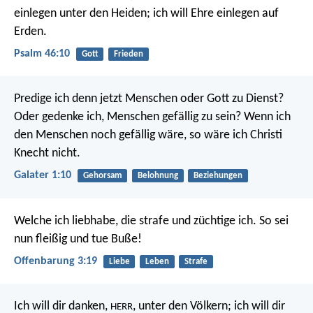
einlegen unter den Heiden;
ich will Ehre einlegen auf
Erden.
Psalm 46:10
Gott
Frieden
Predige ich denn jetzt Menschen oder Gott zu Dienst?
Oder gedenke ich, Menschen gefällig zu sein? Wenn ich
den Menschen noch gefällig wäre, so wäre ich Christi
Knecht nicht.
Galater 1:10
Gehorsam
Belohnung
Beziehungen
Welche ich liebhabe, die strafe und züchtige ich. So sei
nun fleißig und tue Buße!
Offenbarung 3:19
Liebe
Leben
Strafe
Ich will dir danken,
, unter den Völkern;
ich will dir
HERR