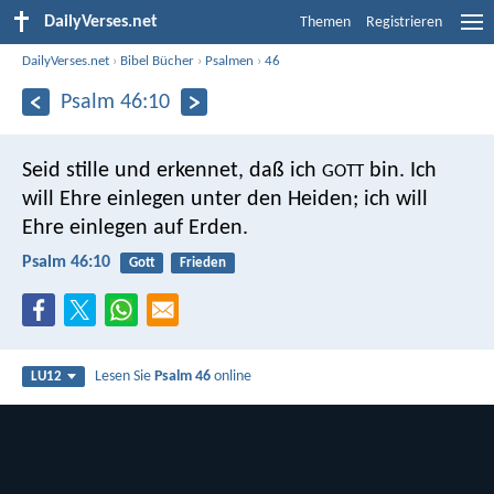
DailyVerses.net
Themen
Registrieren
DailyVerses.net
›
Bibel Bücher
›
Psalmen
›
46
Psalm 46:10
Seid stille und erkennet, daß ich
bin.
Ich
GOTT
will Ehre einlegen unter den Heiden;
ich will
Ehre einlegen auf Erden.
Psalm 46:10
Gott
Frieden
Lesen Sie
Psalm 46
online
LU12