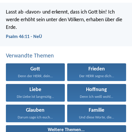
Lasst ab ‹davon› und erkennt, dass ich Gott bin!
Ich
werde erhöht sein unter den Völkern,
erhaben über die
Erde.
Psalm 46:11 - NeÜ
Verwandte Themen
Gott
Frieden
Denn der HERR, dein...
Der HERR segne dich...
Liebe
Hoffnung
Die Liebe ist langmütig...
Denn ich weiß wohl...
Glauben
Familie
Darum sage ich euch...
Und diese Worte, die...
Weitere Themen...