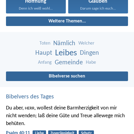
Hoffnung
Glauben
Denn ich weiß wohl...
Darum sage ich euch...
Weitere Themen...
Nämlich
Toten
Welcher
Leibes
Haupt
Dingen
Gemeinde
Anfang
Habe
Bibelverse suchen
Bibelvers des Tages
Du aber,
, wollest deine Barmherzigkeit von mir
HERR
nicht wenden;
laß deine Güte und Treue allewege mich
behüten.
Psalm 40:11
Liebe
Zuverlässigkeit
Schutz