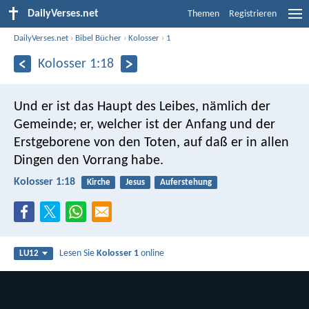
DailyVerses.net
Themen
Registrieren
DailyVerses.net
›
Bibel Bücher
›
Kolosser
›
1
Kolosser 1:18
Und er ist das Haupt des Leibes, nämlich der
Gemeinde; er, welcher ist der Anfang und der
Erstgeborene von den Toten, auf daß er in allen
Dingen den Vorrang habe.
Kolosser 1:18
Kirche
Jesus
Auferstehung
Lesen Sie
Kolosser 1
online
LU12