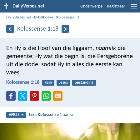
DailyVerses.net
Onderwerpe
Registreer
DailyVerses.net
›
Bybelboeke
›
Kolossense
›
1
Kolossense 1:18
En Hy is die Hoof van die liggaam,
naamlik
die
gemeente; Hy wat die begin is, die Eersgeborene
uit die dode, sodat Hy in alles die eerste kan
wees.
Kolossense 1:18
kerk
Jesus
opstanding
Lees
Kolossense 1
aanlyn
AFR53