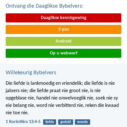
Ontvang die Daaglikse Bybelvers:
Daaglikse kennisgewing
E-pos
Android
Op u webwerf
Willekeurig Bybelvers
Die liefde is lankmoedig en vriendelik; die liefde is nie
jaloers nie; die liefde praat nie groot nie, is nie
opgeblase nie, handel nie onwelvoeglik nie, soek nie sy
eie belang nie, word nie verbitterd nie, reken die kwaad
nie toe nie.
1 Korintiërs 13:4-5
liefde
geduld
woede