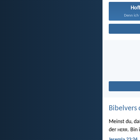
Hof
Denn ich 
Bibelvers 
Meinst du, da
der
. Bin
HERR
Jeremia 23:24