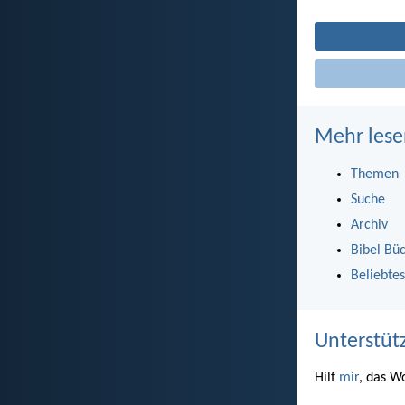
Mehr lese
Themen
Suche
Archiv
Bibel Bü
Beliebtes
Unterstüt
Hilf
mir
, das W