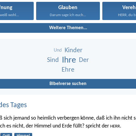
fnung
Glauben
Vereh
weiß wohl...
Darum sage ich euch...
HERR, du bi
Weitere Themen...
Kinder
Und
Ihre
Sind
Der
Ehre
Bibelverse suchen
des Tages
ß sich jemand so heimlich verbergen könne, daß ich ihn nicht s
 ich es nicht, der Himmel und Erde füllt? spricht der
.
HERR
Gott
Himmel