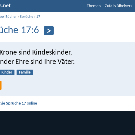
s.net
Themen
Zufalls Bibelvers
ibel Bücher
›
Sprüche
›
17
üche 17:6
Krone sind Kindeskinder,
nder Ehre sind ihre Väter.
Kinder
Familie
 Sie
Sprüche 17
online