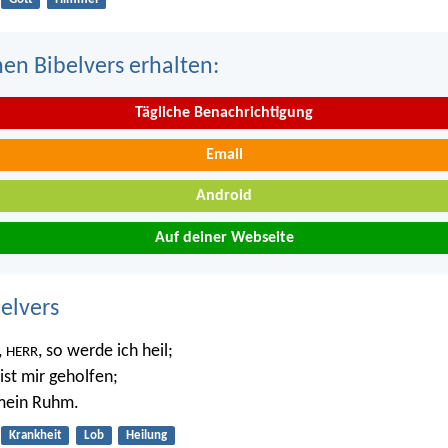
nen Bibelvers erhalten:
Tägliche Benachrichtigung
Email
Android
Auf deiner Webseite
belvers
,
, so werde ich heil;
HERR
 ist mir geholfen;
 mein Ruhm.
Krankheit
Lob
Heilung