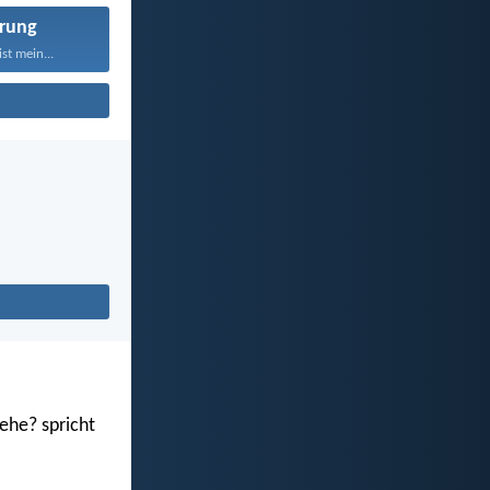
rung
st mein...
ehe? spricht