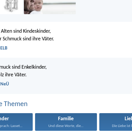
 Alten sind Kindeskinder,
r Schmuck sind ihre Väter.
 ELB
muck sind Enkelkinder,
lz ihre Väter.
- NeÜ
e Themen
nder
Familie
Lie
prach: Lasset...
Und diese Worte, die...
Die Liebe ist 