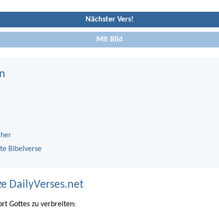
Nächster Vers!
Mit Bild
n
cher
te Bibelverse
ze DailyVerses.net
ort Gottes zu verbreiten: