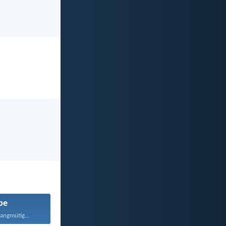
be
langmütig...