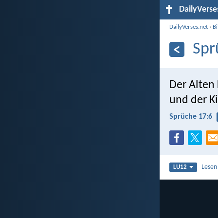
DailyVerse
DailyVerses.net
›
B
Spr
Der Alten 
und der Ki
Sprüche 17:6
Lesen
LU12