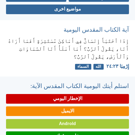
مواضيع اخرى
آية الكتاب المقدس اليومية
إِذَا ٱخْتَبَأَ إِنْسَانٌ فِي أَمَاكِنَ مُسْتَتِرَةٍ أَفَمَا أَرَاهُ
أَنَا، يَقُولُ ٱلرَّبُّ؟ أَمَا أَمْلَأُ أَنَا ٱلسَّمَاوَاتِ
وَٱلْأَرْضَ، يَقُولُ ٱلرَّبُّ؟
إِرْمِيَا ٢٣:‏٢٤
الله
السماء
استلم أيتك اليومية الكتاب المقدس الآية:
الإخطار اليومي
الايميل
Android