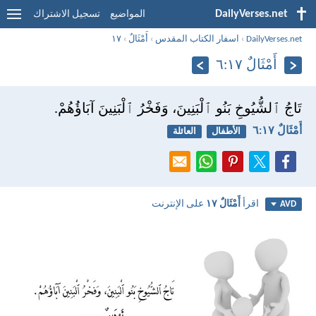
DailyVerses.net
المواضيع
تسجيل الاشتراك
DailyVerses.net
›
اسفار الكتاب المقدس
›
أَمْثَالٌ
›
١٧
أَمْثَالٌ ١٧:‏٦
تَاجُ ٱلشُّيُوخِ بَنُو ٱلْبَنِينَ، وَفَخْرُ ٱلْبَنِينَ آبَاؤُهُمْ.
أَمْثَالٌ ١٧:‏٦
الأطفال
العائلة
اقرأ
أَمْثَالٌ ١٧
على الإنترنت
AVD