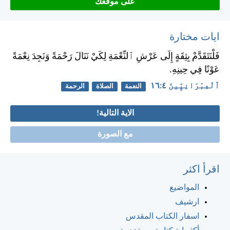
على موقعك
ايات مختارة
فَلْنَتَقَدَّمْ بِثِقَةٍ إِلَى عَرْشِ ٱلنِّعْمَةِ لِكَيْ نَنَالَ رَحْمَةً وَنَجِدَ نِعْمَةً
عَوْنًا فِي حِينِهِ.
ٱلْعِبْرَانِيِّينَ ٤:‏١٦
النعمة
الصلاة
الرحمة
الاية التالية!
مع الصورة
اقرأ اكثر
المواضيع
ارشيف
اسفار الكتاب المقدس