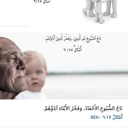
تَاجُ الشُّيُوخِ الأَحْفَادُ، وَفَخْرُ الأَبْنَاءِ آبَاؤُهُمْ.
أَمْثَالٌ ١٧:‏٦ - KEH