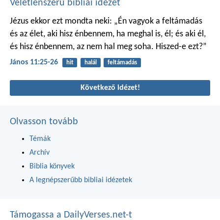
Véletlenszerű bibliai idézet
Jézus ekkor ezt mondta neki: „Én vagyok a feltámadás
és az élet, aki hisz énbennem, ha meghal is, él; és aki él,
és hisz énbennem, az nem hal meg soha. Hiszed-e ezt?”
János 11:25-26
hit
halál
feltámadás
Következő idézet!
Olvasson tovább
Témák
Archív
Biblia könyvek
A legnépszerűbb bibliai idézetek
Támogassa a DailyVerses.net-t