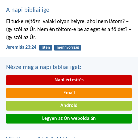
A napi bibliai ige
El tud-e rejtőzni valaki
olyan helyre, ahol nem látom?
–
így szól az Úr.
Nem én töltöm-e be
az eget és a földet?
–
így szól az Úr.
Jeremiás 23:24
Isten
mennyország
Nézze meg a napi bibliai igét:
Napi értesítés
Email
Android
Legyen az Ön weboldalán