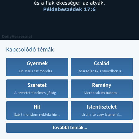
Kapcsolódó témák
Gyermek
Család
De Jézus ezt mondta...
Maradjanak a szívedben azok...
Szeretet
Remény
A szeretet türelmes, jóságos...
Mert csak én tudom...
Hit
Istentisztelet
Ezért mondom nektek: higgyétek...
Uram, te vagy Istenem!...
További témák...