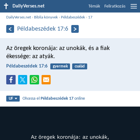
DailyVerses.net
Témák
Feliratkozás
DailyVerses.net
›
Biblia könyvek
›
Példabeszédek
›
17
Példabeszédek 17:6
Az öregek koronája: az unokák,
és a fiak
ékessége: az atyák.
Példabeszédek 17:6
gyermek
család
Olvassa el
Példabeszédek 17
online
UF