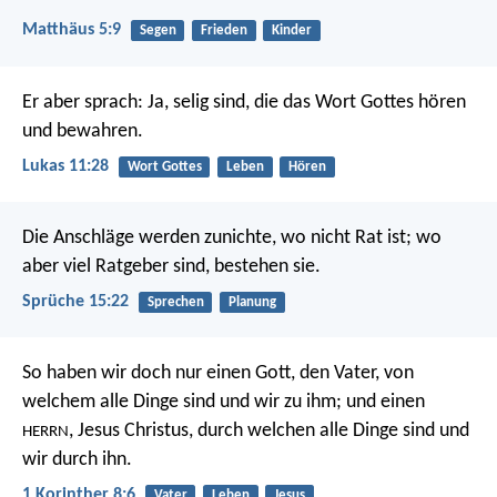
Matthäus 5:9
Segen
Frieden
Kinder
Er aber sprach: Ja, selig sind, die das Wort Gottes hören
und bewahren.
Lukas 11:28
Wort Gottes
Leben
Hören
Die Anschläge werden zunichte, wo nicht Rat ist;
wo
aber viel Ratgeber sind, bestehen sie.
Sprüche 15:22
Sprechen
Planung
So haben wir doch nur einen Gott, den Vater, von
welchem alle Dinge sind und wir zu ihm; und einen
, Jesus Christus, durch welchen alle Dinge sind und
HERRN
wir durch ihn.
1 Korinther 8:6
Vater
Leben
Jesus