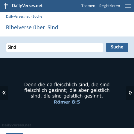
DailyVerses.net
Themen
Registrieren
DailyVerses.net
›
Suche
Bibelverse über 'Sind'
«
»