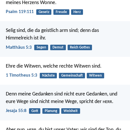
meines Herzens Wonne.
Psalm 119:111
Gesetz
Freude
Herz
Selig sind, die da geistlich arm sind;
denn das
Himmelreich ist ihr.
Matthäus 5:3
Segen
Demut
Reich Gottes
Ehre die Witwen, welche rechte Witwen sind.
1 Timotheus 5:3
Nächste
Gemeinschaft
Witwen
Denn meine Gedanken sind nicht eure Gedanken,
und
eure Wege sind nicht meine Wege, spricht der
.
HERR
Jesaja 55:8
Gott
Planung
Weisheit
Aber nun,
, du bist unser Vater; wir sind der Ton, du