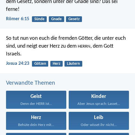
dem Gesetz, sondern unter der Gnade sind? Das sei
ferne!
Römer 6:15
Sünde
Gnade
Gesetz
So tut nun von euch die fremden Götter, die unter euch
sind, und neigt euer Herz zu dem
, dem Gott
HERRN
Israels.
Josua 24:23
Götzen
Herz
Läutern
Verwandte Themen
Geist
Kinder
Denn der HERR ist...
Aber Jesus sprach: Lasset...
Herz
Leib
Behüte dein Herz mit...
Oder wisset ihr nicht...