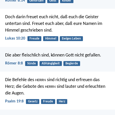
Römer 8:14
Gehorsam
Geist
Kinder
Doch darin freuet euch nicht, daß euch die Geister
untertan sind. Freuet euch aber, daß eure Namen im
Himmel geschrieben sind.
Lukas 10:20
Freude
Himmel
Ewiges Leben
Die aber fleischlich sind, können Gott nicht gefallen.
Römer 8:8
Sünde
Abhängigkeit
Begierde
Die Befehle des
sind richtig und erfreuen das
HERRN
Herz;
die Gebote des
sind lauter und erleuchten
HERRN
die Augen.
Psalm 19:8
Gesetz
Freude
Herz