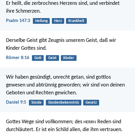
Er heilt, die zerbrochnes Herzens sind,
und verbindet
ihre Schmerzen.
Psalm 147:3
Heilung
Herz
Krankheit
Derselbe Geist gibt Zeugnis unserem Geist, daß wir
Kinder Gottes sind.
Römer 8:16
Gott
Geist
Kinder
Wir haben gesündigt, unrecht getan, sind gottlos
gewesen und abtrünnig geworden; wir sind von deinen
Geboten und Rechten gewichen.
Daniel 9:5
Sünde
Sündenbekenntnis
Gesetz
Gottes Wege sind vollkommen;
des
Reden sind
HERRN
durchläutert.
Er ist ein Schild allen, die ihm vertrauen.