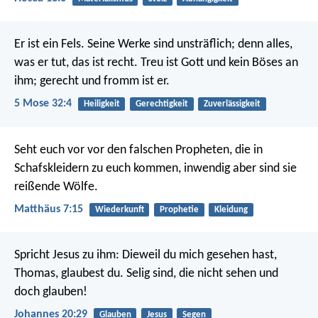
Er ist ein Fels. Seine Werke sind unsträflich;
denn alles,
was er tut, das ist recht.
Treu ist Gott und kein Böses an
ihm;
gerecht und fromm ist er.
5 Mose 32:4
Heiligkeit
Gerechtigkeit
Zuverlässigkeit
Seht euch vor vor den falschen Propheten, die in
Schafskleidern zu euch kommen, inwendig aber sind sie
reißende Wölfe.
Matthäus 7:15
Wiederkunft
Prophetie
Kleidung
Spricht Jesus zu ihm: Dieweil du mich gesehen hast,
Thomas, glaubest du. Selig sind, die nicht sehen und
doch glauben!
Johannes 20:29
Glauben
Jesus
Segen