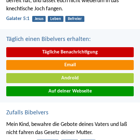
befreit hat, und lasset euch nicht wiederum in das
knechtische Joch fangen.
Galater 5:1
Jesus
Leben
Befreier
Täglich einen Bibelvers erhalten:
Tägliche Benachrichtigung
Email
Android
Auf deiner Webseite
Zufalls Bibelvers
Mein Kind, bewahre die Gebote deines Vaters
und laß
nicht fahren das Gesetz deiner Mutter.