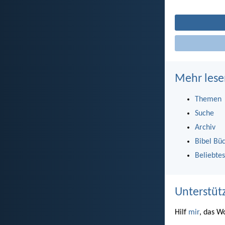
Mehr lese
Themen
Suche
Archiv
Bibel Bü
Beliebtes
Unterstüt
Hilf
mir
, das W