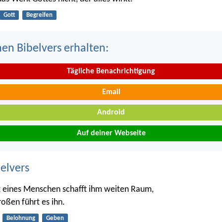
Gott
Begreifen
nen Bibelvers erhalten:
Tägliche Benachrichtigung
Email
Android
Auf deiner Webseite
belvers
 eines Menschen schafft ihm weiten Raum,
roßen führt es ihn.
Belohnung
Geben