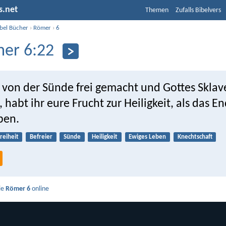
s.net
Themen
Zufalls Bibelvers
ibel Bücher
›
Römer
›
6
er 6:22
, von der Sünde frei gemacht und Gottes Skla
habt ihr eure Frucht zur Heiligkeit, als das E
ben.
reiheit
Befreier
Sünde
Heiligkeit
Ewiges Leben
Knechtschaft
ie
Römer 6
online