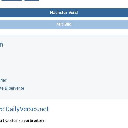
Nächster Vers!
Mit Bild
n
cher
te Bibelverse
ze DailyVerses.net
ort Gottes zu verbreiten: