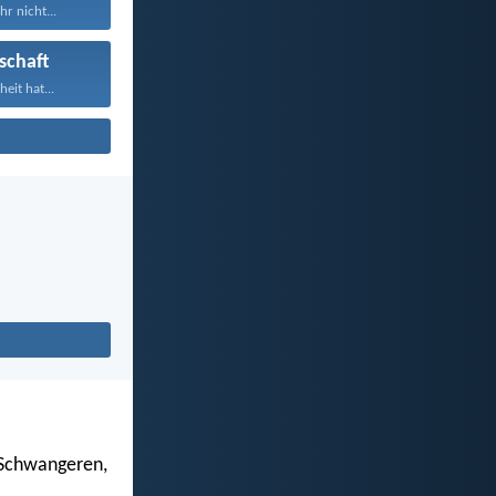
hr nicht...
schaft
heit hat...
 Schwangeren,