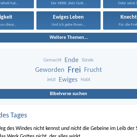
eiheit hat...
Der HERR, dein Gott...
Oder wisst i
igkeit
Ewiges Leben
Knecht
un diese...
Und ich gebe ihnen...
Für die Frei
Weitere Themen...
Ende
Gemacht
Sünde
Frei
Geworden
Frucht
Ewiges
Jetzt
Habt
Bibelverse suchen
des Tages
eg des Windes nicht kennst
und nicht
die Gebeine im Leib der
as Werk Gottes nicht, der alles wirkt.