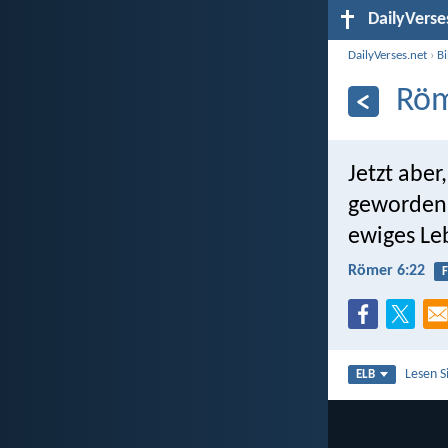
DailyVerse
DailyVerses.net
›
B
Röm
Jetzt aber
geworden, 
ewiges Le
Römer 6:22
F
Lesen S
ELB