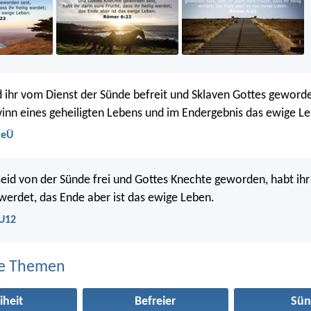
id ihr vom Dienst der Sünde befreit und Sklaven Gottes geworde
nn eines geheiligten Lebens und im Endergebnis das ewige L
NeÜ
seid von der Sünde frei und Gottes Knechte geworden, habt ihr
g werdet, das Ende aber ist das ewige Leben.
LU12
e Themen
iheit
Befreier
Sün