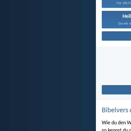
Für die Fr
Heil
Da wir n
Bibelvers 
Wie du den W
so kennst du d