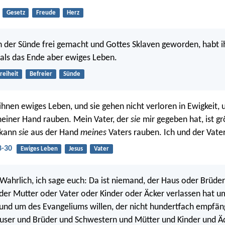
Gesetz
Freude
Herz
on der Sünde frei gemacht und Gottes Sklaven geworden, habt i
, als das Ende aber ewiges Leben.
reiheit
Befreier
Sünde
ihnen ewiges Leben, und sie gehen nicht verloren in Ewigkeit,
meiner Hand rauben. Mein Vater, der
sie
mir gegeben hat, ist grö
 kann
sie
aus der Hand
meines
Vaters rauben. Ich und der Vater
8-30
Ewiges Leben
Jesus
Vater
 Wahrlich, ich sage euch: Da ist niemand, der Haus oder Brüde
er Mutter oder Vater oder Kinder oder Äcker verlassen hat u
und um des Evangeliums willen, der nicht hundertfach empfängt
äuser und Brüder und Schwestern und Mütter und Kinder und Ä