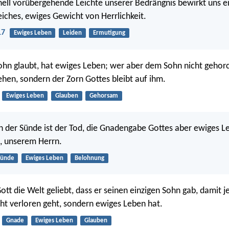
ell vorübergehende Leichte unserer Bedrängnis bewirkt uns ei
ches, ewiges Gewicht von Herrlichkeit.
17
Ewiges Leben
Leiden
Ermutigung
hn glaubt, hat ewiges Leben; wer aber dem Sohn nicht gehorc
ehen, sondern der Zorn Gottes bleibt auf ihm.
Ewiges Leben
Glauben
Gehorsam
 der Sünde ist der Tod, die Gnadengabe Gottes aber ewiges L
s, unserem Herrn.
Sünde
Ewiges Leben
Belohnung
tt die Welt geliebt, dass er seinen einzigen Sohn gab, damit je
icht verloren geht, sondern ewiges Leben hat.
Gnade
Ewiges Leben
Glauben