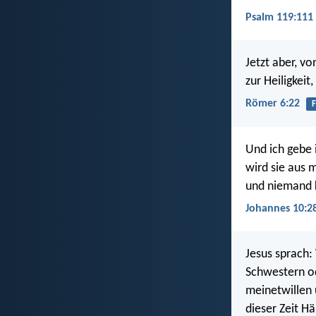
Psalm 119:111
Jetzt aber, v
zur Heiligkeit
Römer 6:22
F
Und ich gebe 
wird sie aus 
und niemand
Johannes 10:2
Jesus sprach:
Schwestern od
meinetwillen 
dieser Zeit H