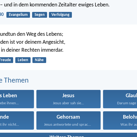
 – und in dem kommenden Zeitalter ewiges Leben.
30
Evangelium
Segen
Verfolgung
kundtun den Weg des Lebens;
uden ist vor deinem Angesicht,
n in deiner Rechten immerdar.
Freude
Leben
Nähe
e Themen
s Leben
Jesus
Glau
ebe ihnen...
Jesus aber sah sie...
Darum sage 
ünde
Gehorsam
Beloh
 ihr nicht...
Jesus antwortete und sprach...
Was ihr au