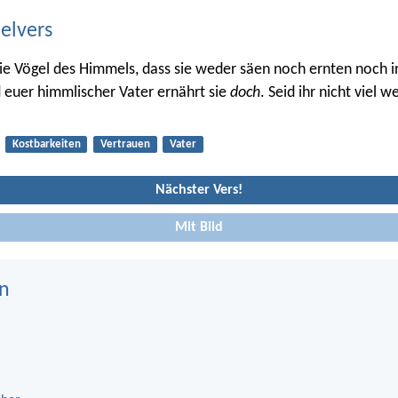
belvers
die Vögel des Himmels, dass sie weder säen noch ernten noch 
euer himmlischer Vater ernährt sie
doch
. Seid ihr nicht viel w
Kostbarkeiten
Vertrauen
Vater
Nächster Vers!
Mit Bild
n