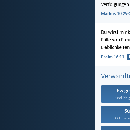
Verfolgungen
Markus 10:29-
Du wirst mir 
Fülle von Fre
Lieblichkeite
Psalm 16:11
Verwandt
Ewige
Und ich g
S
Oder wisst