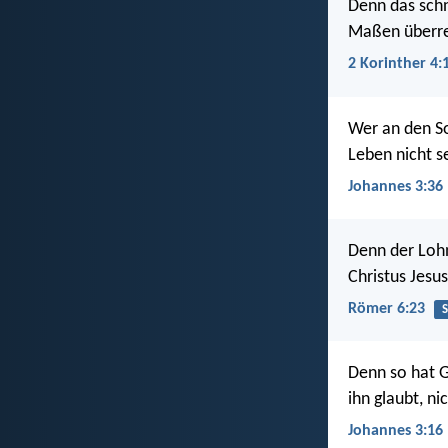
Denn das schn
Maßen überrei
2 Korinther 4:
Wer an den So
Leben nicht s
Johannes 3:36
Denn der Lohn
Christus Jesu
Römer 6:23
Denn so hat Go
ihn glaubt, n
Johannes 3:16