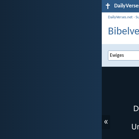
DailyVerse
DailyVerses.net
›
S
Bibelve
«