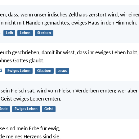
en, dass, wenn unser irdisches Zelthaus zerstört wird, wir ein
in nicht mit Händen gemachtes, ewiges Haus in den Himmeln.
1
Leib
Leben
Sterben
euch geschrieben, damit ihr wisst, dass ihr ewiges Leben habt,
hnes Gottes glaubt.
3
Ewiges Leben
Glauben
Jesus
sein Fleisch sät, wird vom Fleisch Verderben ernten; wer aber
 Geist ewiges Leben ernten.
ünde
Ewiges Leben
Geist
se sind mein Erbe für ewig,
de meines Herzens sind sie.