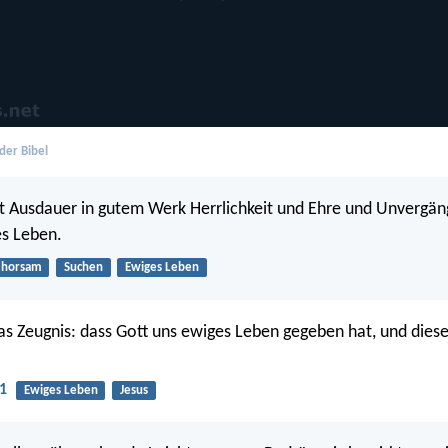
der Bibel
t Ausdauer in gutem Werk Herrlichkeit und Ehre und Unvergäng
es Leben.
horsam
Suchen
Ewiges Leben
das Zeugnis: dass Gott uns ewiges Leben gegeben hat, und diese
1
Ewiges Leben
Jesus