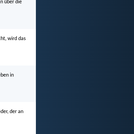
n über die
ht, wird das
eben in
der, der an