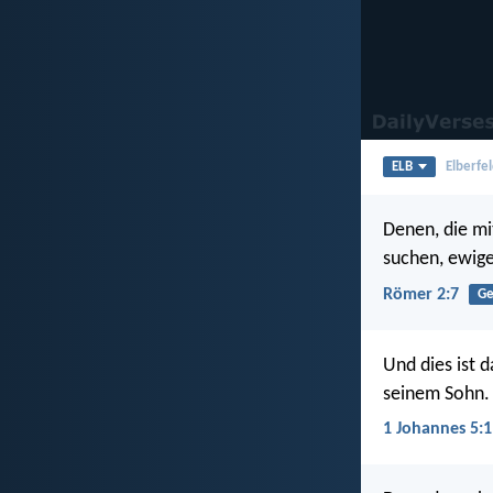
ELB
Elberfel
Denen, die mi
suchen, ewig
Römer 2:7
Ge
Und dies ist 
seinem Sohn.
1 Johannes 5:1