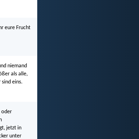
hr eure Frucht
 und niemand
ßer als alle,
 sind eins.
r oder
m
, jetzt in
cker unter