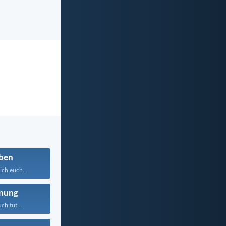
ben
ich euch...
nung
ch tut...