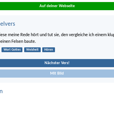
Auf deiner Webseite
belvers
ese meine Rede hört und tut sie, den vergleiche ich einem kl
 einen Felsen baute.
Wort Gottes
Weisheit
Hören
Nächster Vers!
Mit Bild
n