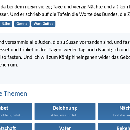
llda bei dem
vierzig Tage und vierzig Nächte und aß kein
HERRN
sser. Und er schrieb auf die Tafeln die Worte des Bundes, die
Nähe
Gesetz
Wort Gottes
nd versammle alle Juden, die zu Susan vorhanden sind, und fast
 esset und trinket in drei Tagen, weder Tag noch Nacht; ich un
lso fasten. Und ich will zum König hineingehen wider das Ge
 ich um.
e Themen
ebet
Belohnung
Näch
fröhlich, betet...
Alles, was ihr tut...
Und das and
tschaft
Vater
Bekeh