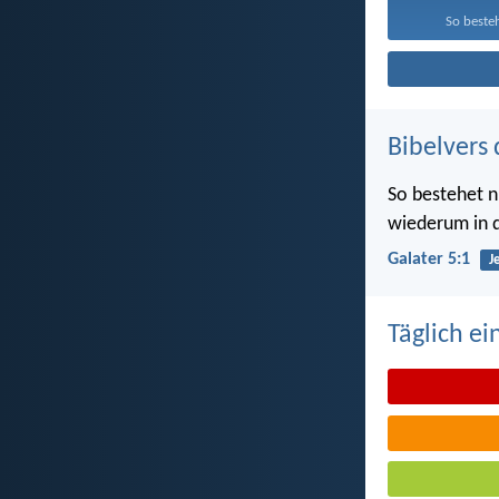
So besteh
Bibelvers 
So bestehet nu
wiederum in d
Galater 5:1
J
Täglich ei