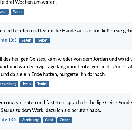
 die drei Wochen um waren.
ssen
Wein
ie und beteten und legten die Hände auf sie und ließen sie geh
hte 13:3
Segen
Gebet
oll des heiligen Geistes, kam wieder von dem Jordan und ward 
ührt und ward vierzig Tage lang vom Teufel versucht. Und er aß
 und da sie ein Ende hatten, hungerte ihn darnach.
ersuchung
Jesus
Teufel
dem
dienten und fasteten, sprach der heilige Geist: Sonde
HERRN
Saulus zu dem Werk, dazu ich sie berufen habe.
hte 13:2
Verehrung
Geist
Gebet