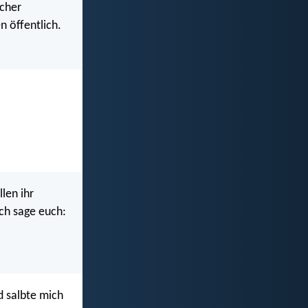
lcher
n öffentlich.
llen ihr
ich sage euch:
d salbte mich