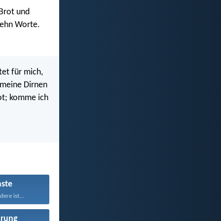
 Brot und
 Zehn Worte.
et für mich,
d meine Dirnen
bot; komme ich
ste
ere ist...
rung