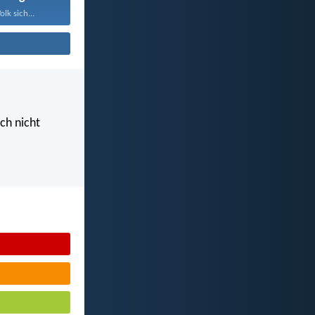
lk sich...
uch nicht