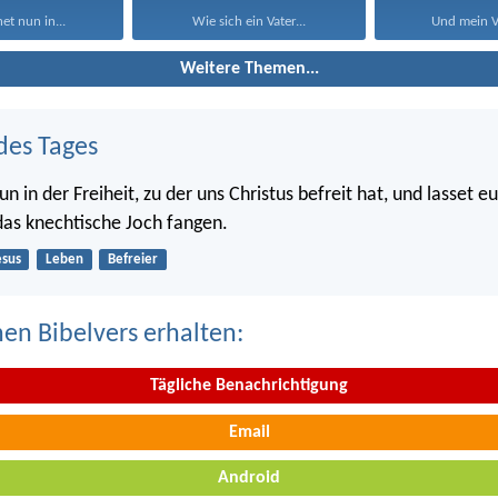
et nun in...
Wie sich ein Vater...
Und mein Vo
Weitere Themen...
des Tages
n in der Freiheit, zu der uns Christus befreit hat, und lasset e
as knechtische Joch fangen.
esus
Leben
Befreier
nen Bibelvers erhalten:
Tägliche Benachrichtigung
Email
Android