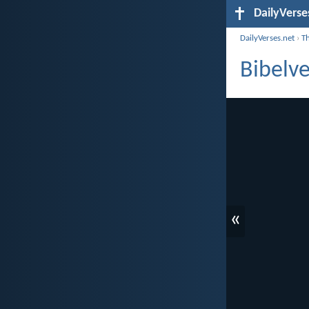
DailyVerse
DailyVerses.net
›
T
Bibelve
«