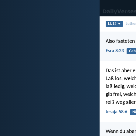
LU12
Luthe
Also fasteten
Esra 8:23
Geb
Das ist aber e
Laß los, welc
laß ledig, we
gib frei, welc
reiß weg aller
Jesaja 58:6
N
Wenn du aber 