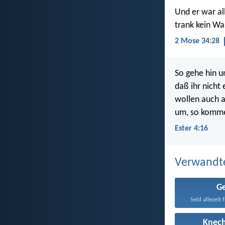
Und er war a
trank kein Wa
2 Mose 34:28
So gehe hin u
daß ihr nicht
wollen auch a
um, so komme
Ester 4:16
Verwandt
G
Seid allezeit 
Knech