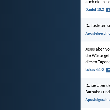
auch nie, bis
Daniel 10:3
E
Da fasteten s
Apostelgeschic
Jesus aber, v
die Wüste gef
diesen Tagen;
Lukas 4:1-2
V
Da sie aber 
Barnabas und 
Apostelgeschic