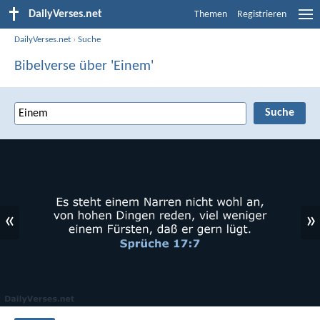
DailyVerses.net
Themen
Registrieren
DailyVerses.net
›
Suche
Bibelverse über 'Einem'
«
»