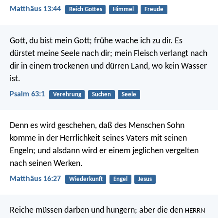
Matthäus 13:44
Reich Gottes
Himmel
Freude
Gott, du bist mein Gott; frühe wache ich zu dir.
Es
dürstet meine Seele nach dir;
mein Fleisch verlangt nach
dir
in einem trockenen und dürren Land, wo kein Wasser
ist.
Psalm 63:1
Verehrung
Suchen
Seele
Denn es wird geschehen, daß des Menschen Sohn
komme in der Herrlichkeit seines Vaters mit seinen
Engeln; und alsdann wird er einem jeglichen vergelten
nach seinen Werken.
Matthäus 16:27
Wiederkunft
Engel
Jesus
Reiche müssen darben und hungern;
aber die den
HERRN