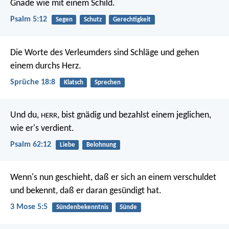
Gnade wie mit einem Schild.
Psalm 5:12
Segen
Schutz
Gerechtigkeit
Die Worte des Verleumders sind Schläge
und gehen
einem durchs Herz.
Sprüche 18:8
Klatsch
Sprechen
Und du,
, bist gnädig
und bezahlst einem jeglichen,
HERR
wie er's verdient.
Psalm 62:12
Liebe
Belohnung
Wenn's nun geschieht, daß er sich an einem verschuldet
und bekennt, daß er daran gesündigt hat.
3 Mose 5:5
Sündenbekenntnis
Sünde