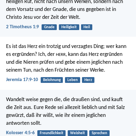
heiligen Ruf, nicht nach unsern Werken, sondern nach
dem Vorsatz und der Gnade, die uns gegeben ist in
Christo Jesu vor der Zeit der Welt.
2 Timotheus 1:9
Gnade
Heiligkeit
Heil
Es ist das Herz ein trotzig und verzagtes Ding;
wer kann
es ergründen?
Ich, der
, kann das Herz ergründen
HERR
und die Nieren prüfen
und gebe einem jeglichen nach
seinem Tun,
nach den Früchten seiner Werke.
Jeremia 17:9-10
Belohnung
Leben
Herz
Wandelt weise gegen die, die draußen sind, und kauft
die Zeit aus. Eure Rede sei allezeit lieblich und mit Salz
gewürzt, daß ihr wißt, wie ihr einem jeglichen
antworten sollt.
Kolosser 4:5-6
Freundlichkeit
Weisheit
Sprechen