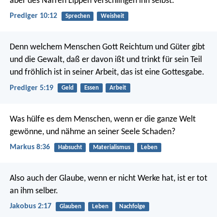
aber des Narren Lippen verschlingen ihn selbst.
Prediger 10:12
Sprechen
Weisheit
Denn welchem Menschen Gott Reichtum und Güter gibt
und die Gewalt, daß er davon ißt und trinkt für sein Teil
und fröhlich ist in seiner Arbeit, das ist eine Gottesgabe.
Prediger 5:19
Geld
Essen
Arbeit
Was hülfe es dem Menschen, wenn er die ganze Welt
gewönne, und nähme an seiner Seele Schaden?
Markus 8:36
Habsucht
Materialismus
Leben
Also auch der Glaube, wenn er nicht Werke hat, ist er tot
an ihm selber.
Jakobus 2:17
Glauben
Leben
Nachfolge