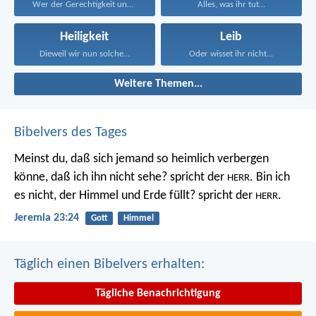
Wer der Gerechtigkeit und...
Alles, was ihr tut...
Heiligkeit
Leib
Dieweil wir nun solche...
Oder wisset ihr nicht...
Weitere Themen...
Bibelvers des Tages
Meinst du, daß sich jemand so heimlich verbergen
könne, daß ich ihn nicht sehe? spricht der
. Bin ich
HERR
es nicht, der Himmel und Erde füllt? spricht der
.
HERR
Jeremia 23:24
Gott
Himmel
Täglich einen Bibelvers erhalten:
Tägliche Benachrichtigung