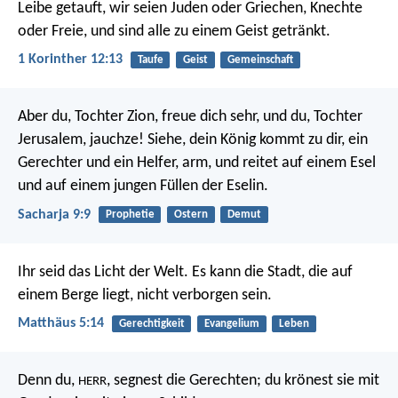
Leibe getauft, wir seien Juden oder Griechen, Knechte
oder Freie, und sind alle zu einem Geist getränkt.
1 Korinther 12:13
Taufe
Geist
Gemeinschaft
Aber du, Tochter Zion, freue dich sehr, und du, Tochter
Jerusalem, jauchze! Siehe, dein König kommt zu dir, ein
Gerechter und ein Helfer, arm, und reitet auf einem Esel
und auf einem jungen Füllen der Eselin.
Sacharja 9:9
Prophetie
Ostern
Demut
Ihr seid das Licht der Welt. Es kann die Stadt, die auf
einem Berge liegt, nicht verborgen sein.
Matthäus 5:14
Gerechtigkeit
Evangelium
Leben
Denn du,
, segnest die Gerechten;
du krönest sie mit
HERR