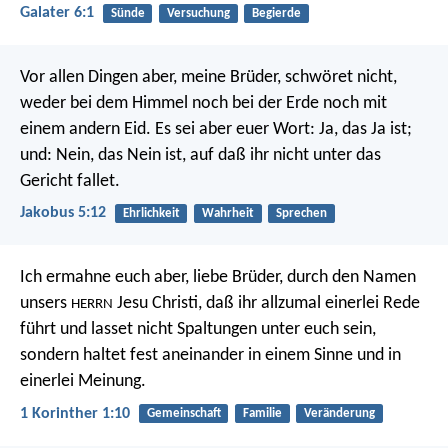
Galater 6:1
Sünde
Versuchung
Begierde
Vor allen Dingen aber, meine Brüder, schwöret nicht,
weder bei dem Himmel noch bei der Erde noch mit
einem andern Eid. Es sei aber euer Wort: Ja, das Ja ist;
und: Nein, das Nein ist, auf daß ihr nicht unter das
Gericht fallet.
Jakobus 5:12
Ehrlichkeit
Wahrheit
Sprechen
Ich ermahne euch aber, liebe Brüder, durch den Namen
unsers
Jesu Christi, daß ihr allzumal einerlei Rede
HERRN
führt und lasset nicht Spaltungen unter euch sein,
sondern haltet fest aneinander in einem Sinne und in
einerlei Meinung.
1 Korinther 1:10
Gemeinschaft
Familie
Veränderung