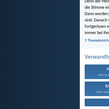
Denn der Her
die Stimme ei
Dann werden z
sind. Danach 
fortgerissen 
immer bei ihm
1 Thessalonich
Verwandt
H
Und ist 
E
Oder meins