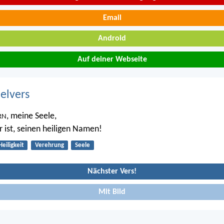
Email
Android
Auf deiner Webseite
belvers
, meine Seele,
RN
r ist, seinen heiligen Namen!
Heiligkeit
Verehrung
Seele
Nächster Vers!
Mit Bild