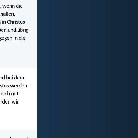
t, wenn die
hallen,
in Christus
ben und übrig
gegen in die
und bei
dem
istus werden
leich mit
erden wir