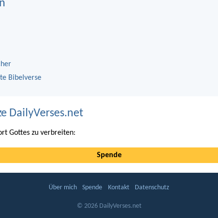
n
cher
te Bibelverse
ze DailyVerses.net
ort Gottes zu verbreiten:
Spende
Über mich
Spende
Kontakt
Datenschutz
© 2026 DailyVerses.net