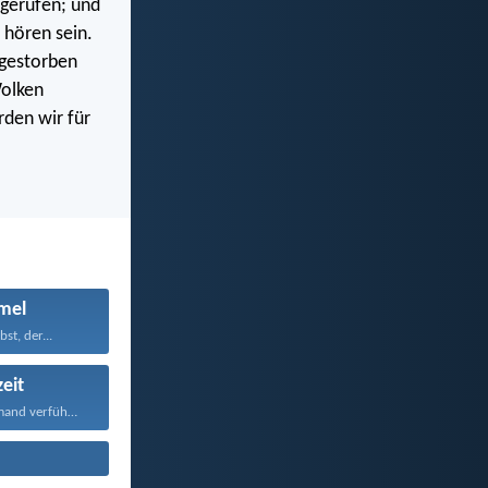
gerufen; und
 hören sein.
 gestorben
Wolken
rden wir für
mel
st, der...
eit
Lasset euch niemand verführen...