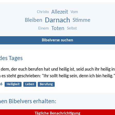
Allezeit
Christo
Vom
Darnach
Bleiben
Stimme
Toten
Einem
Selbst
Bibelverse suchen
des Tages
em, der euch berufen hat und heilig ist, seid auch ihr heilig 
s steht geschrieben: "Ihr sollt heilig sein, denn ich bin heilig.
16
Heiligkeit
Leben
Berufung
nen Bibelvers erhalten:
Tägliche Benachrichtigung