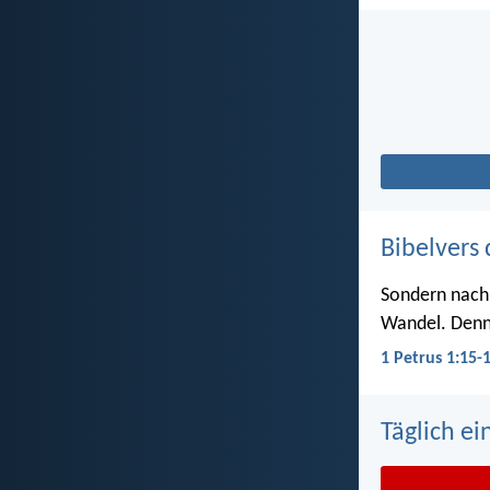
Bibelvers 
Sondern nach d
Wandel. Denn e
1 Petrus 1:15-
Täglich ei