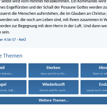
r selbst wird vom Himmel herabkommen. Ein Kommando wird 
nes Engelfürsten und der Schall der Posaune Gottes werden zu
uerst die Menschen auferstehen, die im Glauben an Christus
werden wir, die noch am Leben sind, mit ihnen zusammen in 
werden zur Begegnung mit dem Herrn in der Luft. Und dann we
 sein.
er 4:16-17 - NeÜ
e Themen
eil
Sterben
Him
in keinem...
Jesus spricht zu ihr...
Denn er selb
ngel
Wiederkunft
Endz
t du, daß...
Darum seid ihr auch...
Weitere Themen...