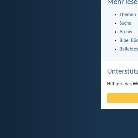
Mehr lese
Themen
Suche
Archiv
Bibel Bü
Beliebtes
Unterstüt
Hilf
mir
, das W