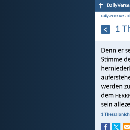
DailyVerse
DailyVerses.net
›
B
1 T
Denn er se
Stimme de
hernieder
auferstehe
werden zu
dem
HERR
sein alleze
1 Thessalonich