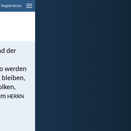
Registrieren
nd der
to werden
 bleiben,
olken,
dem
HERRN