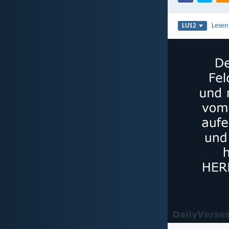
Lesen
LU12