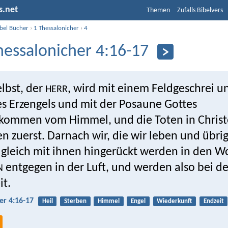
s.net
Themen
Zufalls Bibelvers
ibel Bücher
›
1 Thessalonicher
›
4
hessalonicher 4:16-17
lbst, der
, wird mit einem Feldgeschrei u
HERR
s Erzengels und mit der Posaune Gottes
kommen vom Himmel, und die Toten in Chris
n zuerst. Darnach wir, die wir leben und übrig
gleich mit ihnen hingerückt werden in den W
entgegen in der Luft, und werden also bei 
N
it.
er 4:16-17
Heil
Sterben
Himmel
Engel
Wiederkunft
Endzeit