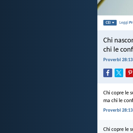
Leggi
Pr
CEI
Chi nascon
chi le con
Proverbi 28:13
Chi copre le 
ma chi le con
Proverbi 28:13
Chi copre le 