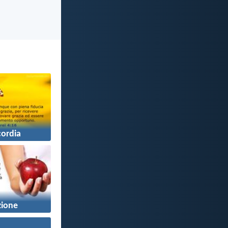
cordia
zione