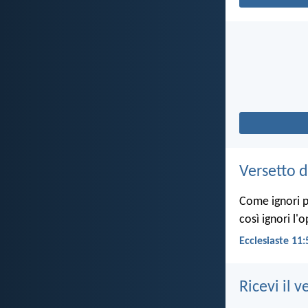
Versetto d
Come ignori pe
così ignori l'
Ecclesiaste 11:
Ricevi il v