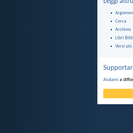
Leggi altr
Argomen
Cerca
Archivio
Libri Bibl
Versi più
Supportar
Aiutami
a diffo