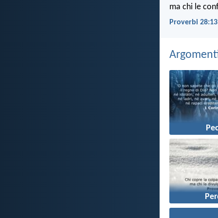
ma chi le con
Proverbi 28:13
Argomenti 
Pe
Pe