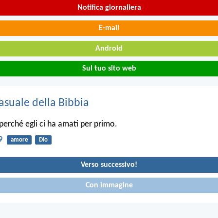
Notifica giornaliera
E-mail
Android
Sul tuo sito web
asuale della Bibbia
erché egli ci ha amati per primo.
9
amore
Dio
Verso successivo!
Con immagine