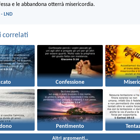
fessa e le abbandona otterrà misericordia.
 - LND
correlati
ccato
Confessione
Miseri
rdono
Pentimento
Tenta
Altri argomenti…