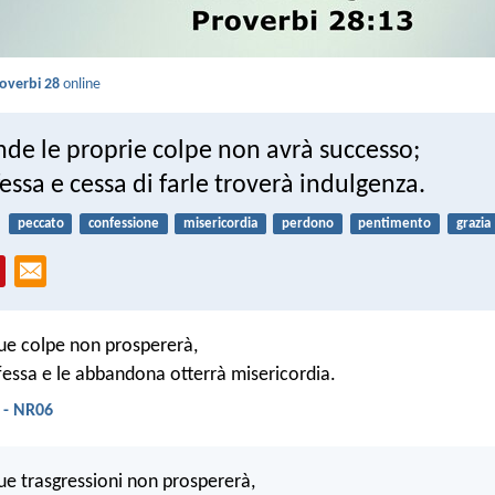
overbi 28
online
de le proprie colpe non avrà successo;
fessa e cessa di farle troverà indulgenza.
peccato
confessione
misericordia
perdono
pentimento
grazia
sue colpe non prospererà,
fessa e le abbandona otterrà misericordia.
 - NR06
sue trasgressioni non prospererà,