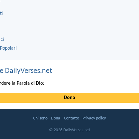
o
ti
ici
 Popolari
e DailyVerses.net
ndere la Parola di Dio:
Dona
Chi sono
Dona
Contatto
Privacy policy
© 2026 DailyVerses.net