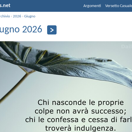
s.net
Argomenti
Versetto Casual
rchivio
›
2026
›
Giugno
iugno 2026