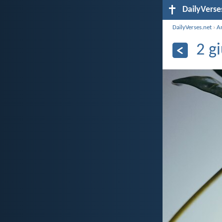
DailyVerse
DailyVerses.net
›
A
2 g