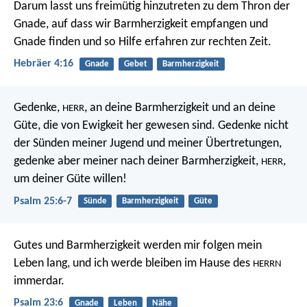
Darum lasst uns freimütig hinzutreten zu dem Thron der
Gnade, auf dass wir Barmherzigkeit empfangen und
Gnade finden und so Hilfe erfahren zur rechten Zeit.
Hebräer 4:16
Gnade
Gebet
Barmherzigkeit
Gedenke,
, an deine Barmherzigkeit
und an deine
HERR
Güte, die von Ewigkeit her gewesen sind.
Gedenke nicht
der Sünden meiner Jugend und meiner Übertretungen,
gedenke aber meiner nach deiner Barmherzigkeit,
,
HERR
um deiner Güte willen!
Psalm 25:6-7
Sünde
Barmherzigkeit
Güte
Gutes und Barmherzigkeit werden mir folgen mein
Leben lang,
und ich werde bleiben im Hause des
HERRN
immerdar.
Psalm 23:6
Gnade
Leben
Nähe