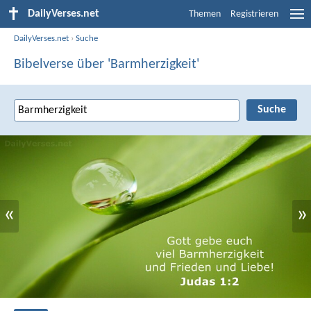
DailyVerses.net
Themen
Registrieren
DailyVerses.net
›
Suche
Bibelverse über 'Barmherzigkeit'
«
»