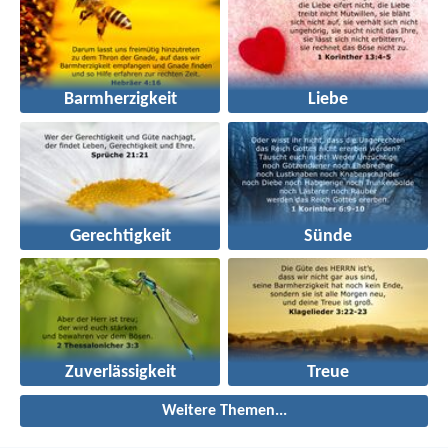
Barmherzigkeit
Liebe
Gerechtigkeit
Sünde
Zuverlässigkeit
Treue
Weitere Themen...