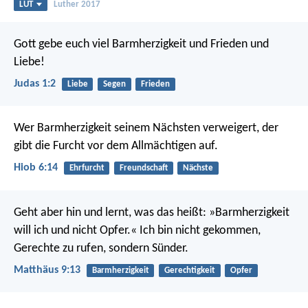
LUT
Luther 2017
Gott gebe euch viel Barmherzigkeit und Frieden und
Liebe!
Judas 1:2
Liebe
Segen
Frieden
Wer Barmherzigkeit seinem Nächsten verweigert,
der
gibt die Furcht vor dem Allmächtigen auf.
Hiob 6:14
Ehrfurcht
Freundschaft
Nächste
Geht aber hin und lernt, was das heißt: »Barmherzigkeit
will ich und nicht Opfer.« Ich bin nicht gekommen,
Gerechte zu rufen, sondern Sünder.
Matthäus 9:13
Barmherzigkeit
Gerechtigkeit
Opfer