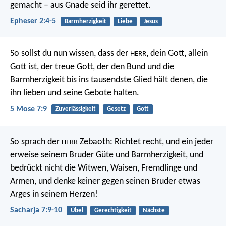
gemacht – aus Gnade seid ihr gerettet.
Epheser 2:4-5
Barmherzigkeit
Liebe
Jesus
So sollst du nun wissen, dass der
, dein Gott, allein
HERR
Gott ist, der treue Gott, der den Bund und die
Barmherzigkeit bis ins tausendste Glied hält denen, die
ihn lieben und seine Gebote halten.
5 Mose 7:9
Zuverlässigkeit
Gesetz
Gott
So sprach der
Zebaoth: Richtet recht, und ein jeder
HERR
erweise seinem Bruder Güte und Barmherzigkeit, und
bedrückt nicht die Witwen, Waisen, Fremdlinge und
Armen, und denke keiner gegen seinen Bruder etwas
Arges in seinem Herzen!
Sacharja 7:9-10
Übel
Gerechtigkeit
Nächste