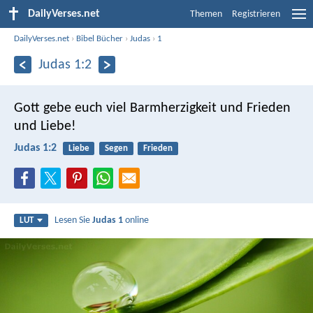
DailyVerses.net
Themen
Registrieren
DailyVerses.net
›
Bibel Bücher
›
Judas
›
1
Judas 1:2
Gott gebe euch viel Barmherzigkeit und Frieden
und Liebe!
Judas 1:2
Liebe
Segen
Frieden
Lesen Sie
Judas 1
online
LUT