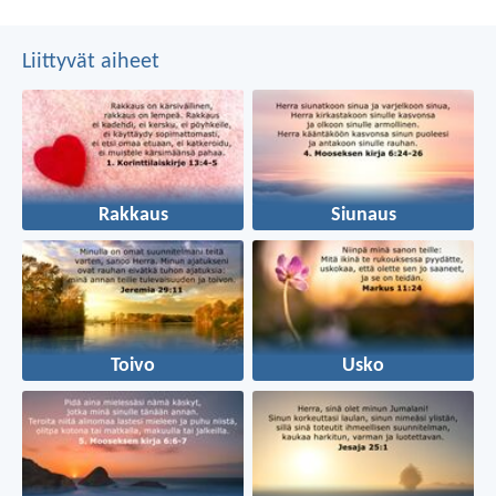
Liittyvät aiheet
Rakkaus
Siunaus
Toivo
Usko