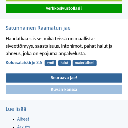
Verkkosivustollasi?
Satunnainen Raamatun jae
Haudatkaa siis se, mikä teissä on maallista:
siveettömyys, saastaisuus, intohimot, pahat halut ja
ahneus, joka on epäjumalanpalvelusta.
Kolossalaiskirje 3:5
synti
halut
materialismi
Seuraava jae!
Kuvan kanssa
Lue lisää
Aiheet
Arkisto