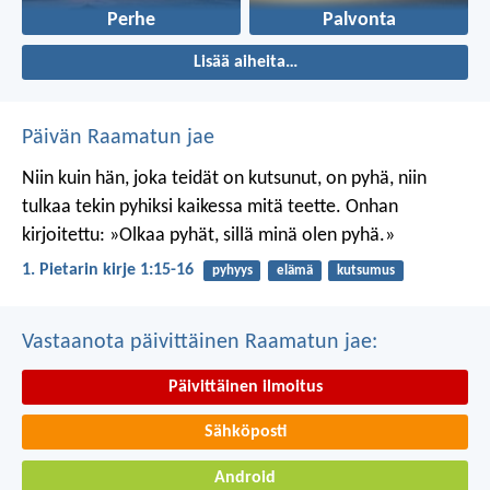
Perhe
Palvonta
Lisää aiheita…
Päivän Raamatun jae
Niin kuin hän, joka teidät on kutsunut, on pyhä, niin
tulkaa tekin pyhiksi kaikessa mitä teette. Onhan
kirjoitettu: »Olkaa pyhät, sillä minä olen pyhä.»
1. Pietarin kirje 1:15-16
pyhyys
elämä
kutsumus
Vastaanota päivittäinen Raamatun jae:
Päivittäinen ilmoitus
Sähköposti
Android