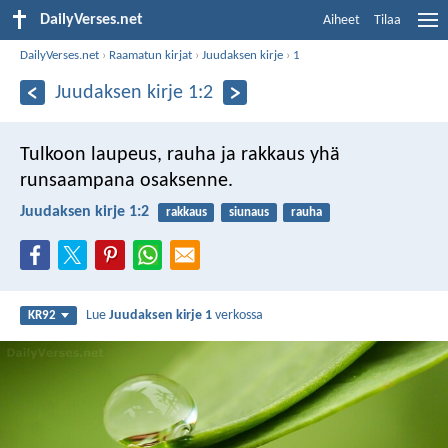
DailyVerses.net
Aiheet
Tilaa
DailyVerses.net
›
Raamatun kirjat
›
Juudaksen kirje
›
1
Juudaksen kirje 1:2
Tulkoon laupeus, rauha ja rakkaus yhä
runsaampana osaksenne.
Juudaksen kirje 1:2
rakkaus
siunaus
rauha
Lue
Juudaksen kirje 1
verkossa
KR92