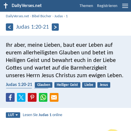
DailyVerses.net
Themen
Registrieren
DailyVerses.net
›
Bibel Bücher
›
Judas
›
1
Judas 1:20-21
Ihr aber, meine Lieben, baut euer Leben auf
eurem allerheiligsten Glauben und betet im
Heiligen Geist und bewahrt euch in der Liebe
Gottes und wartet auf die Barmherzigkeit
unseres Herrn Jesus Christus zum ewigen Leben.
Judas 1:20-21
Glauben
Heiliger Geist
Liebe
Jesus
Ewiges Leben
Kirche
Lesen Sie
Judas 1
online
LUT