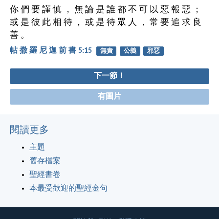
你 們 要 謹 慎 ， 無 論 是 誰 都 不 可 以 惡 報 惡 ；
或 是 彼 此 相 待 ， 或 是 待 眾 人 ， 常 要 追 求 良
善 。
帖 撒 羅 尼 迦 前 書 5:15
無責
公義
邪惡
下一節！
有圖片
閱讀更多
主題
舊存檔案
聖經書卷
本最受歡迎的聖經金句