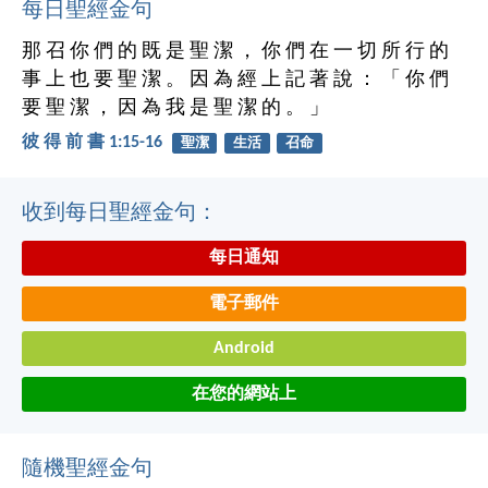
每日聖經金句
那 召 你 們 的 既 是 聖 潔 ， 你 們 在 一 切 所 行 的
事 上 也 要 聖 潔 。 因 為 經 上 記 著 說 ： 「 你 們
要 聖 潔 ， 因 為 我 是 聖 潔 的 。 」
彼 得 前 書 1:15-16
聖潔
生活
召命
收到每日聖經金句：
每日通知
電子郵件
Android
在您的網站上
隨機聖經金句