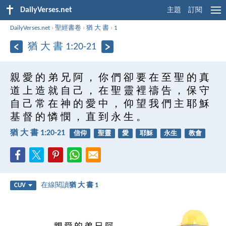
DailyVerses.net
主題
訂閱
DailyVerses.net
›
聖經書卷
›
猶 大 書
›
1
猶 大 書 1:20-21
親 愛 的 弟 兄 阿 ， 你 們 卻 要 在 至 聖 的 真
道 上 造 就 自 己 ， 在 聖 靈 裡 禱 告 ， 保 守
自 己 常 在 神 的 愛 中 ， 仰 望 我 們 主 耶 穌
基 督 的 憐 憫 ， 直 到 永 生 。
猶 大 書 1:20-21
信仰
聖靈
愛
耶穌
永生
教會
在線閱讀
猶 大 書 1
CUV