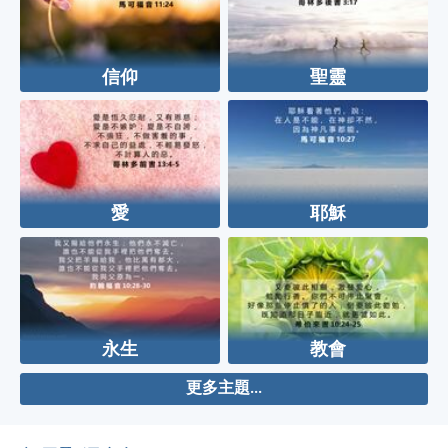
信仰
聖靈
愛
耶穌
永生
教會
更多主題...