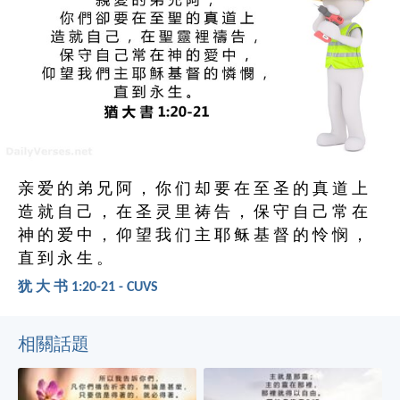
亲 爱 的 弟 兄 阿 ， 你 们 却 要 在 至 圣 的 真 道 上
造 就 自 己 ， 在 圣 灵 里 祷 告 ， 保 守 自 己 常 在
神 的 爱 中 ， 仰 望 我 们 主 耶 稣 基 督 的 怜 悯 ，
直 到 永 生 。
犹 大 书 1:20-21 - CUVS
相關話題