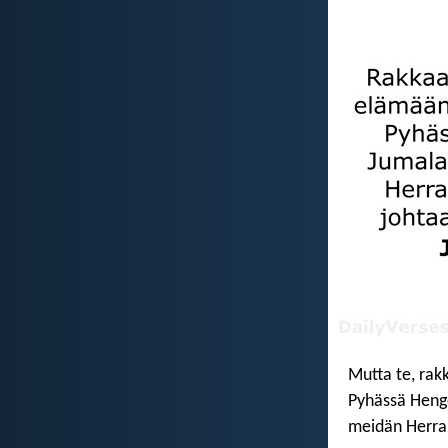
Mutta te, rak
Pyhässä Henge
meidän Herram