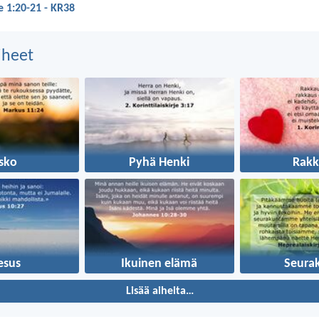
e 1:20-21 - KR38
aiheet
sko
Pyhä Henki
Rakk
esus
Ikuinen elämä
Seura
Lisää aiheita…