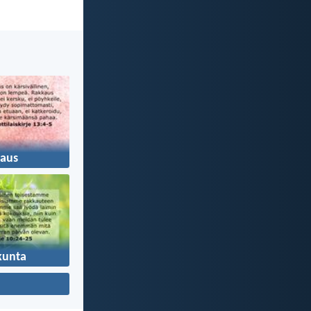
aus
kunta