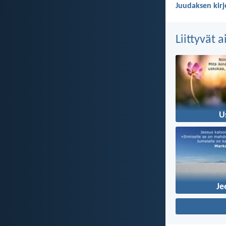
Juudaksen kirj
Liittyvät 
U
Je