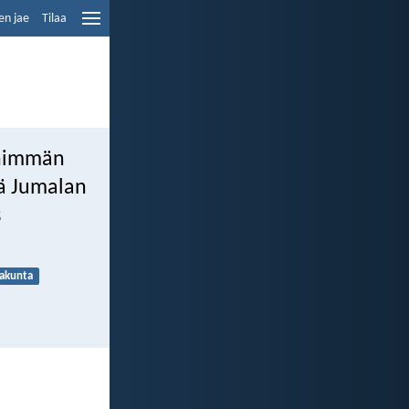
en jae
Tilaa
yhimmän
ää Jumalan
s
akunta