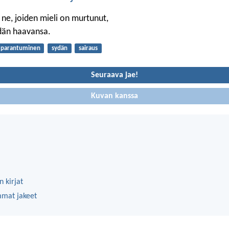
ne, joiden mieli on murtunut,
dän haavansa.
parantuminen
sydän
sairaus
Seuraava jae!
Kuvan kanssa
 kirjat
mmat jakeet