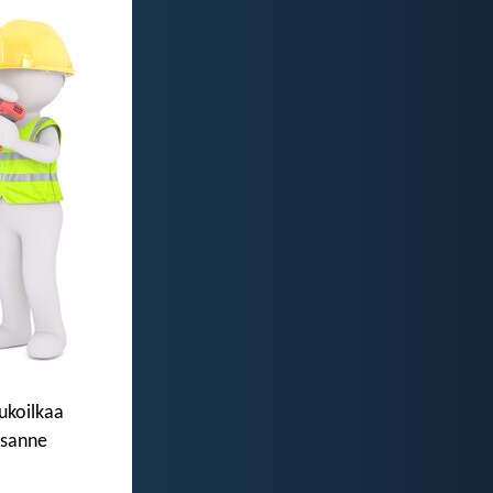
ukoilkaa
ssanne