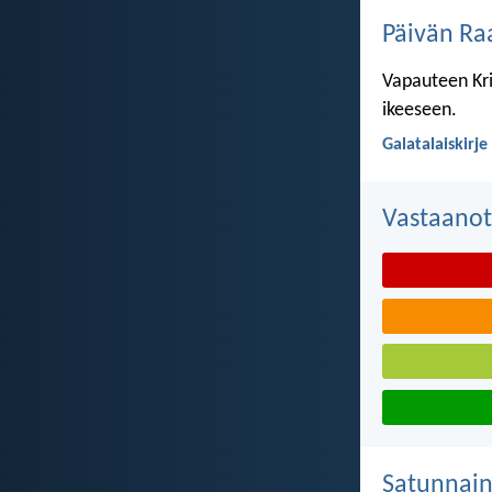
Päivän Ra
Vapauteen Kri
ikeeseen.
Galatalaiskirje
Vastaanot
Satunnai