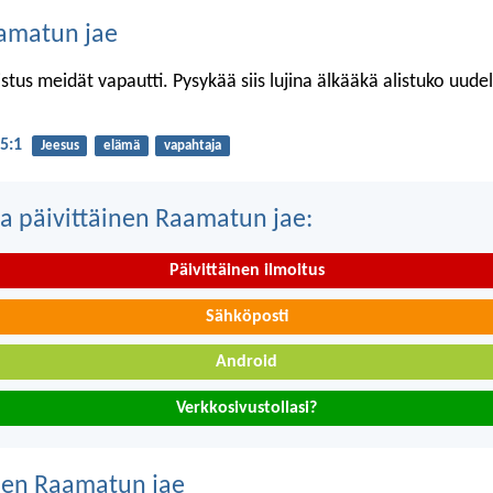
amatun jae
stus meidät vapautti. Pysykää siis lujina älkääkä alistuko uude
 5:1
Jeesus
elämä
vapahtaja
a päivittäinen Raamatun jae:
Päivittäinen ilmoitus
Sähköposti
Android
Verkkosivustollasi?
nen Raamatun jae