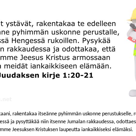
kaani, rakentakaa itseänne pyhimmän uskonne perustukselle, r
ssä ja pysyttäkää niin itsenne Jumalan rakkaudessa, odottae
me Jeesuksen Kristuksen laupeutta iankaikkiseksi elämäksi.