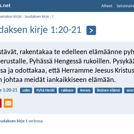
s.net
Aiheet
Satunnain
aamatun kirjat
›
Juudaksen kirje
›
1
daksen kirje 1:20-21
stävät, rakentakaa te edelleen elämäänne p
erustalle, Pyhässä Hengessä rukoillen. Pysyk
sa ja odottakaa, että Herramme Jeesus Kristu
 johtaa meidät iankaikkiseen elämään.
e 1:20-21
usko
Pyhä Henki
rakkaus
Jeesus
ikuinen elämä
seur
uudaksen kirje 1
verkossa