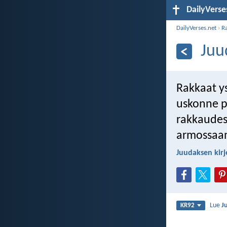
DailyVerse
DailyVerses.net
›
R
Juu
Rakkaat y
uskonne p
rakkaudes
armossaan
Juudaksen kirj
Lue
J
KR92