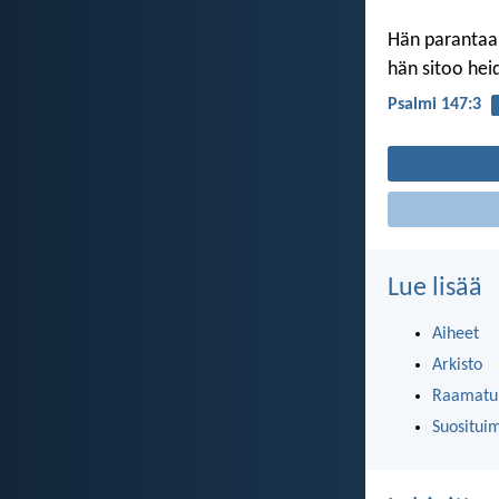
Hän parantaa 
hän sitoo hei
Psalmi 147:3
Lue lisää
Aiheet
Arkisto
Raamatun
Suositui