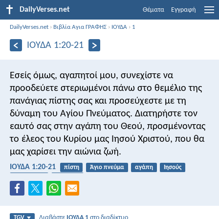
DailyVerses.net
Θέματα
Εγγραφή
DailyVerses.net
›
Βιβλία Αγια ΓΡΑΦΗΣ
›
ΙΟΥΔΑ
›
1
ΙΟΥΔΑ 1:20-21
Εσείς όμως, αγαπητοί μου, συνεχίστε να
προοδεύετε στεριωμένοι πάνω στο θεμέλιο της
πανάγιας πίστης σας και προσεύχεστε με τη
δύναμη του Αγίου Πνεύματος. Διατηρήστε τον
εαυτό σας στην αγάπη του Θεού, προσμένοντας
το έλεος του Κυρίου μας Ιησού Χριστού, που θα
μας χαρίσει την αιώνια ζωή.
ΙΟΥΔΑ 1:20-21
πίστη
Άγιο πνεύμα
αγάπη
Ιησούς
αιώνια ζωή
εκκλησία
Διαβάστε
ΙΟΥΔΑ 1
στο διαδίκτυο
TGV