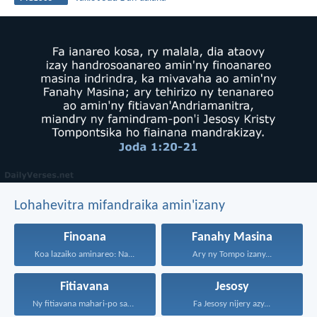
Lohahevitra mifandraika amin'izany
Finoana
Fanahy Masina
Koa lazaiko aminareo: Na...
Ary ny Tompo izany...
Fitiavana
Jesosy
Ny fitiavana mahari-po sady...
Fa Jesosy nijery azy...