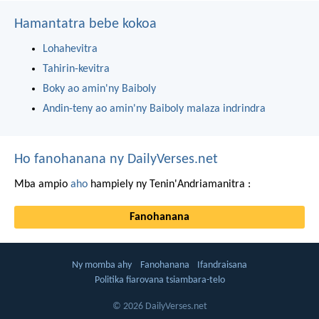
Hamantatra bebe kokoa
Lohahevitra
Tahirin-kevitra
Boky ao amin'ny Baiboly
Andin-teny ao amin'ny Baiboly malaza indrindra
Ho fanohanana ny DailyVerses.net
Mba ampio
aho
hampiely ny Tenin'Andriamanitra :
Fanohanana
Ny momba ahy
Fanohanana
Ifandraisana
Politika fiarovana tsiambara-telo
© 2026 DailyVerses.net