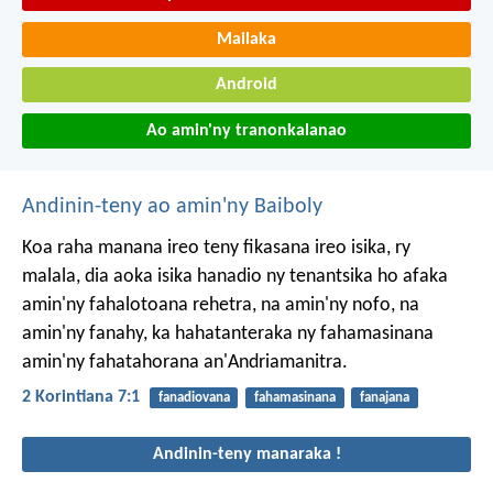
Mailaka
Android
Ao amin'ny tranonkalanao
Andinin-teny ao amin'ny Baiboly
Koa raha manana ireo teny fikasana ireo isika, ry
malala, dia aoka isika hanadio ny tenantsika ho afaka
amin'ny fahalotoana rehetra, na amin'ny nofo, na
amin'ny fanahy, ka hahatanteraka ny fahamasinana
amin'ny fahatahorana an'Andriamanitra.
2 Korintiana 7:1
fanadiovana
fahamasinana
fanajana
Andinin-teny manaraka !