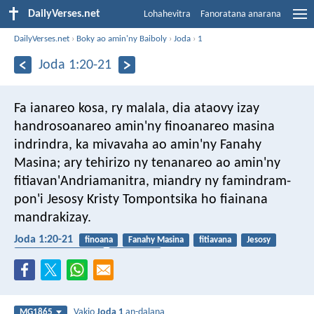
DailyVerses.net
Lohahevitra
Fanoratana anarana
DailyVerses.net
›
Boky ao amin'ny Baiboly
›
Joda
›
1
Joda 1:20-21
Fa ianareo kosa, ry malala, dia ataovy izay
handrosoanareo amin'ny finoanareo masina
indrindra, ka mivavaha ao amin'ny Fanahy
Masina; ary tehirizo ny tenanareo ao amin'ny
fitiavan'Andriamanitra, miandry ny famindram-
pon'i Jesosy Kristy Tompontsika ho fiainana
mandrakizay.
Joda 1:20-21
finoana
Fanahy Masina
fitiavana
Jesosy
fiainana mandrakizay
fiangonana
Vakio
Joda 1
an-dalana
MG1865