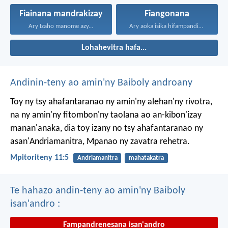
Fiainana mandrakizay
Fiangonana
Ary Izaho manome azy...
Ary aoka isika hifampandinika...
Lohahevitra hafa...
Andinin-teny ao amin'ny Baiboly androany
Toy ny tsy ahafantaranao ny amin'ny alehan'ny rivotra,
na ny amin'ny fitombon'ny taolana ao an-kibon'izay
manan'anaka, dia toy izany no tsy ahafantaranao ny
asan'Andriamanitra, Mpanao ny zavatra rehetra.
Mpitoriteny 11:5
Andriamanitra
mahatakatra
Te hahazo andin-teny ao amin'ny Baiboly
isan'andro :
Fampandrenesana isan'andro