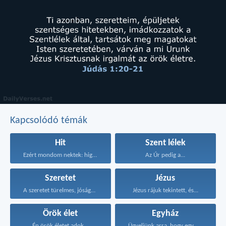
Kapcsolódó témák
Hit
Szent lélek
Ezért mondom nektek: higgyétek...
Az Úr pedig a...
Szeretet
Jézus
A szeretet türelmes, jóságos...
Jézus rájuk tekintett, és...
Örök élet
Egyház
Én örök életet adok...
Ügyeljünk arra, hogy egymást...