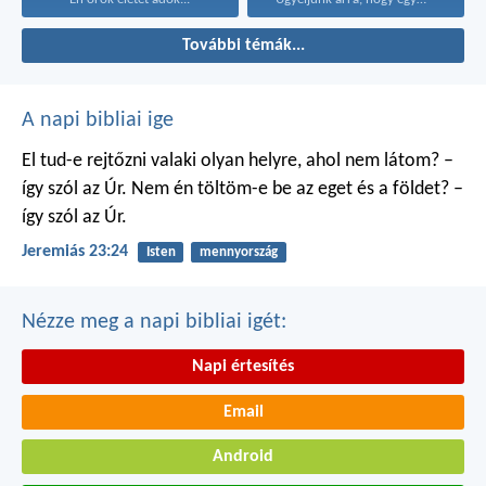
További témák...
A napi bibliai ige
El tud-e rejtőzni valaki
olyan helyre, ahol nem látom?
–
így szól az Úr.
Nem én töltöm-e be
az eget és a földet?
–
így szól az Úr.
Jeremiás 23:24
Isten
mennyország
Nézze meg a napi bibliai igét:
Napi értesítés
Email
Android