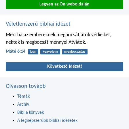
Legyen az Ön weboldalán
Véletlenszerű bibliai idézet
Mert ha az embereknek megbocsátjátok vétkeiket,
nektek is megbocsát mennyei Atyátok.
Máté 6:14
bűn
kegyelem
megbocsájtás
Következő idézet!
Olvasson tovább
Témák
Archív
Biblia könyvek
A legnépszerűbb bibliai idézetek