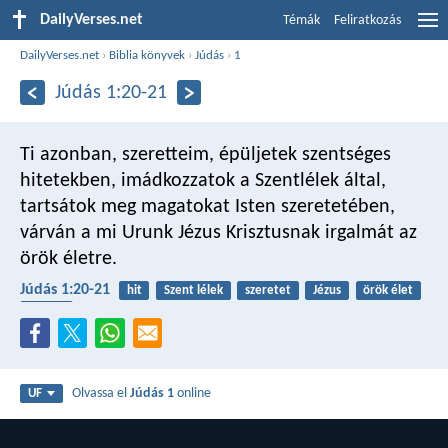
DailyVerses.net
Témák
Feliratkozás
DailyVerses.net
›
Biblia könyvek
›
Júdás
›
1
Júdás 1:20-21
Ti azonban, szeretteim, épüljetek szentséges
hitetekben, imádkozzatok a Szentlélek által,
tartsátok meg magatokat Isten szeretetében,
várván a mi Urunk Jézus Krisztusnak irgalmát az
örök életre.
Júdás 1:20-21
hit
Szent lélek
szeretet
Jézus
örök élet
egyház
Olvassa el
Júdás 1
online
UF