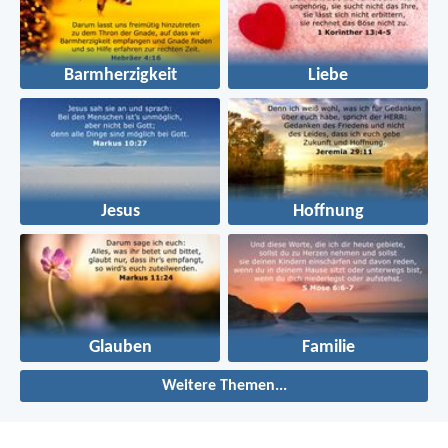
Barmherzigkeit
Liebe
Jesus
Hoffnung
Glauben
Familie
Weitere Themen...