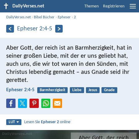
DailyVerses.net
Themen
Registrieren
DailyVerses.net
›
Bibel Bücher
›
Epheser
›
2
Epheser 2:4-5
Aber Gott, der reich ist an Barmherzigkeit, hat in
seiner großen Liebe, mit der er uns geliebt hat,
auch uns, die wir tot waren in den Sünden, mit
Christus lebendig gemacht – aus Gnade seid ihr
gerettet.
Epheser 2:4-5
Barmherzigkeit
Liebe
Jesus
Gnade
Lesen Sie
Epheser 2
online
LUT