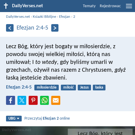
DailyVerses.net
Tematy
Rejestrowac
DailyVerses.net
›
Ksiazki Biblijne
›
Efezjan
›
2
Efezjan 2:4-5
Lecz Bóg, który jest bogaty w miłosierdzie, z
powodu swojej wielkiej miłości, którą nas
umiłował; I
to wtedy
, gdy byliśmy umarli w
grzechach, ożywił nas razem z Chrystusem,
gdyż
łaską jesteście zbawieni.
Efezjan 2:4-5
miłosierdzie
miłość
Jezus
łaska
Przeczytaj
Efezjan 2
online
UBG