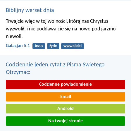
Biblijny werset dnia
Trwajcie więc w tej wolności, którą nas Chrystus
wyzwolił, i nie poddawajcie się na nowo pod jarzmo
niewoli.
Galacjan 5:1
Jezus
życie
wyzwoliciel
Codziennie jeden cytat z Pisma Swietego
Otrzymac:
Codzienne powiadomienie
Email
Android
Na twojej stronie