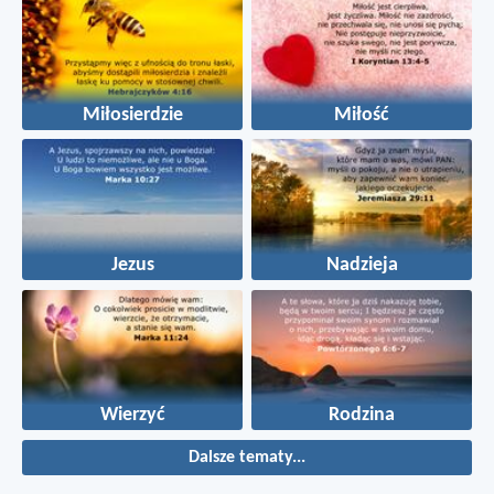
Miłosierdzie
Miłość
Jezus
Nadzieja
Wierzyć
Rodzina
Dalsze tematy...