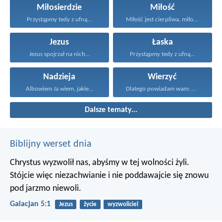
Miłosierdzie
Miłość
Przystąpmy tedy z ufną...
Miłość jest cierpliwa, miłość...
Jezus
Łaska
Jezus spojrzał na nich...
Przystąpmy tedy z ufną...
Nadzieja
Wierzyć
Albowiem Ja wiem, jakie...
Dlatego powiadam wam: Wszystko...
Dalsze tematy...
Biblijny werset dnia
Chrystus wyzwolił nas, abyśmy w tej wolności żyli.
Stójcie więc niezachwianie i nie poddawajcie się znowu
pod jarzmo niewoli.
Galacjan 5:1
Jezus
życie
wyzwoliciel