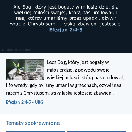
Lecz Bóg, który jest bogaty w
miłosierdzie, z powodu swojej
wielkiej miłości, którą nas umiłował;
I
to wtedy
, gdy byliśmy umarli w grzechach, ożywił nas
razem z Chrystusem,
gdyż
łaską jesteście zbawieni.
Efezjan 2:4-5 - UBG
Tematy spokrewnione