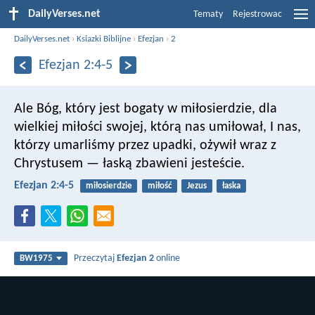
DailyVerses.net
Tematy
Rejestrowac
DailyVerses.net
›
Ksiazki Biblijne
›
Efezjan
›
2
Efezjan 2:4-5
Ale Bóg, który jest bogaty w miłosierdzie, dla
wielkiej miłości swojej, którą nas umiłował,
I nas,
którzy umarliśmy przez upadki, ożywił wraz z
Chrystusem — łaską zbawieni jesteście.
Efezjan 2:4-5
miłosierdzie
miłość
Jezus
łaska
Przeczytaj
Efezjan 2
online
BW1975