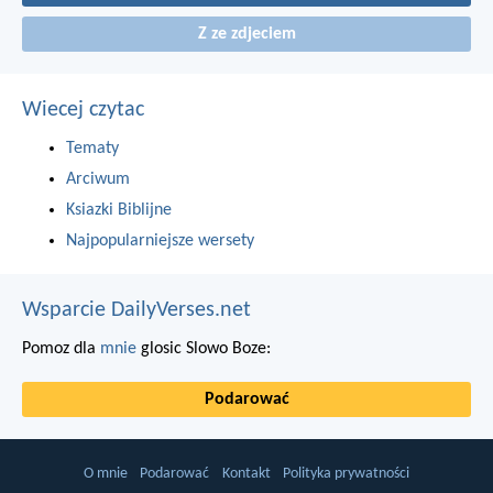
Z ze zdjeciem
Wiecej czytac
Tematy
Arciwum
Ksiazki Biblijne
Najpopularniejsze wersety
Wsparcie DailyVerses.net
Pomoz dla
mnie
glosic Slowo Boze:
Podarować
O mnie
Podarować
Kontakt
Polityka prywatności