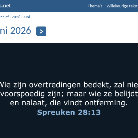
s.net
Thema's
Willekeurige tekst
rchief
›
2026
›
Juni
uni 2026