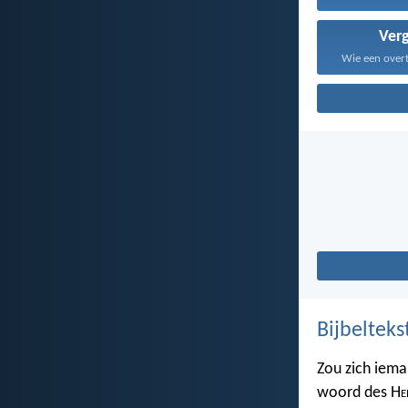
Ver
Wie een overt
Bijbelteks
Zou zich iema
woord des H
e