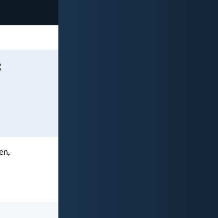
;
en,