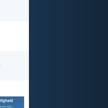
.
tigheid
arom met...