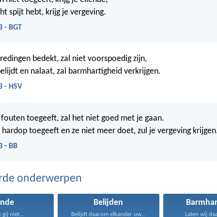
t spijt hebt, krijg je vergeving.
3 - BGT
redingen bedekt, zal niet voorspoedig zijn,
lijdt en nalaat, zal barmhartigheid verkrijgen.
3 - HSV
e fouten toegeeft, zal het niet goed met je gaan.
 hardop toegeeft en ze niet meer doet, zul je vergeving krijgen
3 - BB
erde onderwerpen
onde
Belijden
Barmhar
gij niet...
Belijdt daarom elkander uw...
Laten wij da