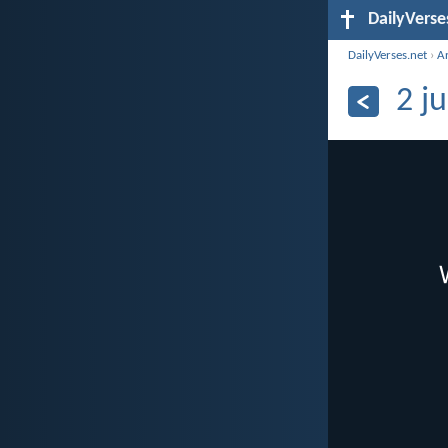
DailyVerse
DailyVerses.net
›
A
2 j