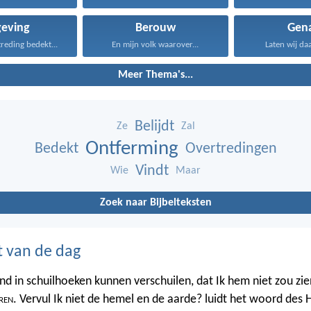
geving
Berouw
Gen
reding bedekt...
En mijn volk waarover...
Laten wij da
Meer Thema's...
Belijdt
Ze
Zal
Ontferming
Bedekt
Overtredingen
Vindt
Wie
Maar
Zoek naar Bijbelteksten
t van de dag
nd in schuilhoeken kunnen verschuilen, dat Ik hem niet zou zien
ren
. Vervul Ik niet de hemel en de aarde? luidt het woord des 