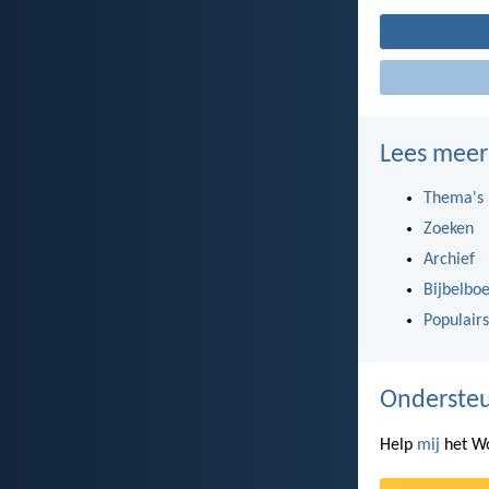
Lees meer
Thema's
Zoeken
Archief
Bijbelbo
Populairs
Ondersteu
Help
mij
het Wo