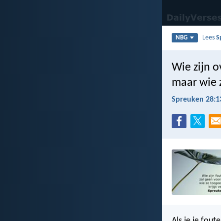
Lees
S
NBG
Wie zijn o
maar wie z
Spreuken 28:1
Als je je foute