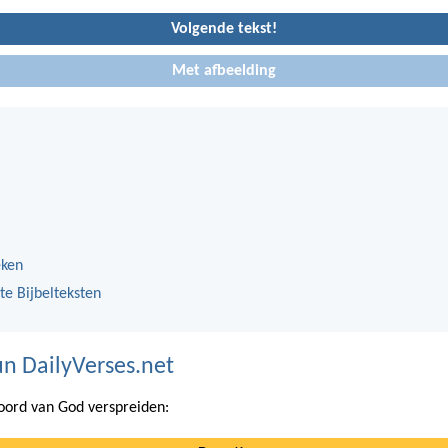
Volgende tekst!
Met afbeelding
eken
te Bijbelteksten
n DailyVerses.net
ord van God verspreiden: