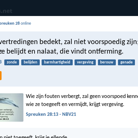
preuken 28
online
vertredingen bedekt, zal niet voorspoedig zijn
e belijdt en nalaat, die vindt ontferming.
3
zonde
belijden
barmhartigheid
vergeving
berouw
genade
Wie zijn fouten verbergt, zal geen voorspoed kenn
wie ze toegeeft en vermijdt, krijgt vergeving.
Spreuken 28:13 - NBV21
n niet toegeeft, krijg je ellende,