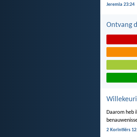
Jeremia 23:24
Ontvang de
Willekeuri
Daarom heb i
benauwenissen
2 Korintiërs 12