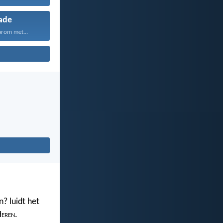
ade
arom met...
? luidt het
H
eren
.