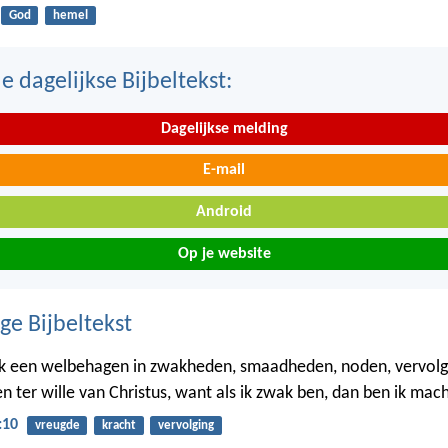
God
hemel
 dagelijkse Bijbeltekst:
Dagelijkse melding
E-mail
Android
Op je website
ge Bijbeltekst
k een welbehagen in zwakheden, smaadheden, noden, vervolg
 ter wille van Christus, want als ik zwak ben, dan ben ik mach
:10
vreugde
kracht
vervolging