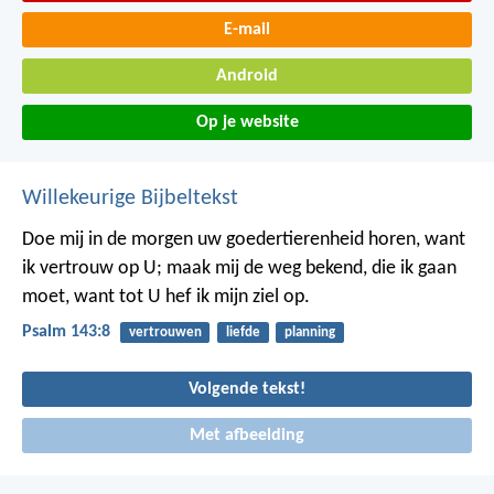
E-mail
Android
Op je website
Willekeurige Bijbeltekst
Doe mij in de morgen uw goedertierenheid horen,
want
ik vertrouw op U;
maak mij de weg bekend, die ik gaan
moet,
want tot U hef ik mijn ziel op.
Psalm 143:8
vertrouwen
liefde
planning
Volgende tekst!
Met afbeelding