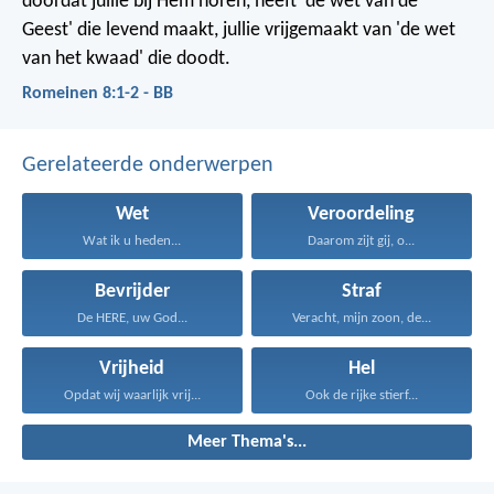
doordat jullie bij Hem horen, heeft 'de wet van de
Geest' die levend maakt, jullie vrijgemaakt van 'de wet
van het kwaad' die doodt.
Romeinen 8:1-2 - BB
Gerelateerde onderwerpen
Wet
Veroordeling
Wat ik u heden...
Daarom zijt gij, o...
Bevrijder
Straf
De HERE, uw God...
Veracht, mijn zoon, de...
Vrijheid
Hel
Opdat wij waarlijk vrij...
Ook de rijke stierf...
Meer Thema's...