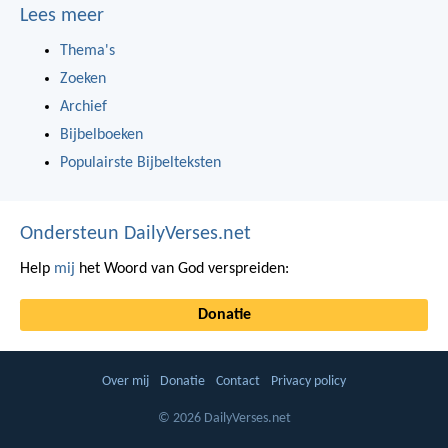
Lees meer
Thema's
Zoeken
Archief
Bijbelboeken
Populairste Bijbelteksten
Ondersteun DailyVerses.net
Help
mij
het Woord van God verspreiden:
Donatie
Over mij
Donatie
Contact
Privacy policy
© 2026 DailyVerses.net