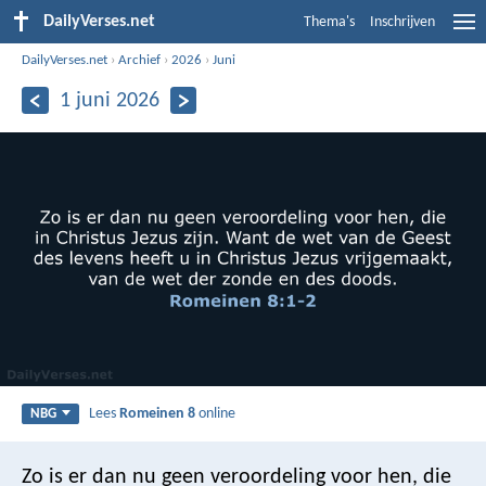
DailyVerses.net
Thema's
Inschrijven
DailyVerses.net
›
Archief
›
2026
›
Juni
1 juni 2026
Lees
Romeinen 8
online
NBG
Zo is er dan nu geen veroordeling voor hen, die