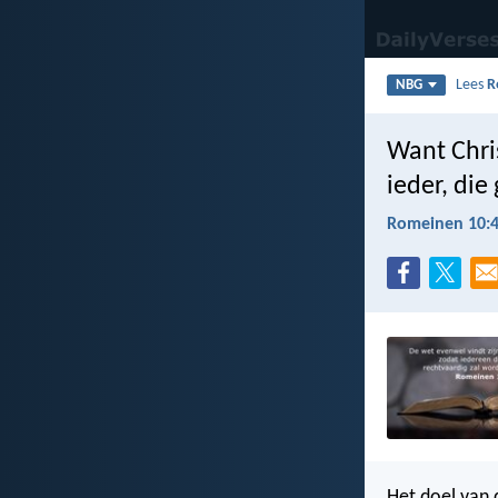
Lees
R
NBG
Want Chris
ieder, die 
Romeinen 10:
Het doel van 