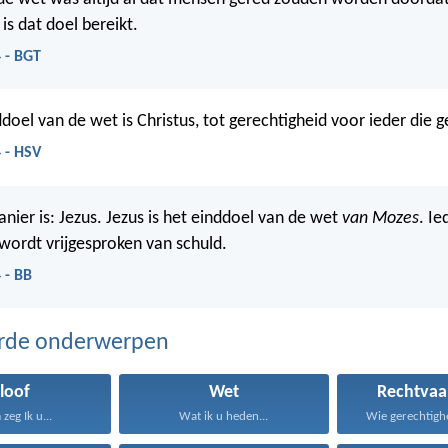
is dat doel bereikt.
 - BGT
doel van de wet is Christus, tot gerechtigheid voor ieder die g
 - HSV
ier is: Jezus. Jezus is het einddoel van de wet
van Mozes
. Ie
wordt vrijgesproken van schuld.
 - BB
erde onderwerpen
loof
Wet
Rechtvaa
zeg Ik u...
Wat ik u heden...
Wie gerechtighei