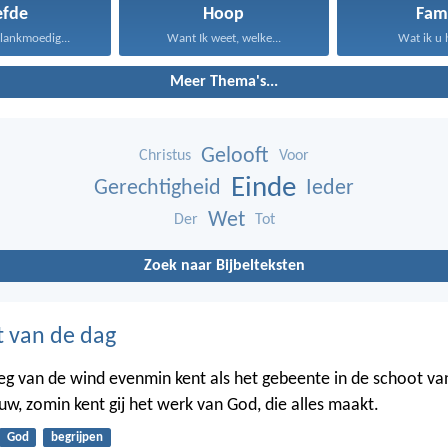
efde
Hoop
Fami
s lankmoedig...
Want Ik weet, welke...
Wat ik u 
Meer Thema's...
Gelooft
Christus
Voor
Einde
Gerechtigheid
Ieder
Wet
Der
Tot
Zoek naar Bijbelteksten
t van de dag
weg van de wind evenmin kent als het gebeente in de schoot va
w, zomin kent gij het werk van God, die alles maakt.
God
begrijpen