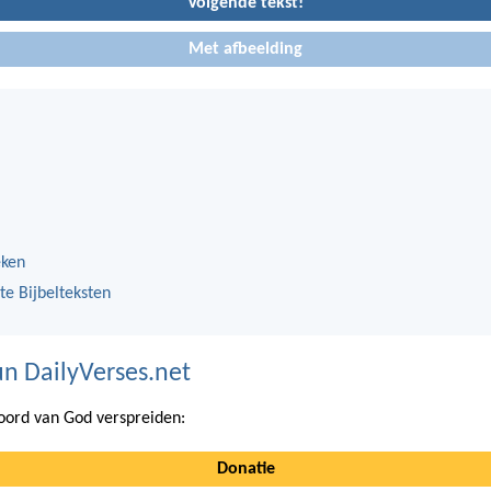
Volgende tekst!
Met afbeelding
eken
te Bijbelteksten
n DailyVerses.net
ord van God verspreiden:
Donatie