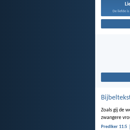
Li
De liefde i
Bijbelteks
Zoals gij de 
zwangere vrou
Prediker 11:5