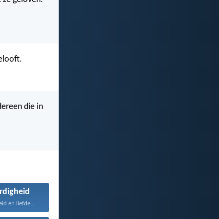
elooft.
dereen die in
rdigheid
d en liefde...