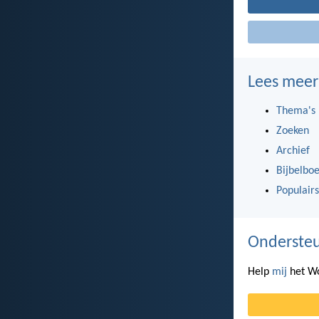
Lees meer
Thema's
Zoeken
Archief
Bijbelbo
Populairs
Ondersteu
Help
mij
het Wo