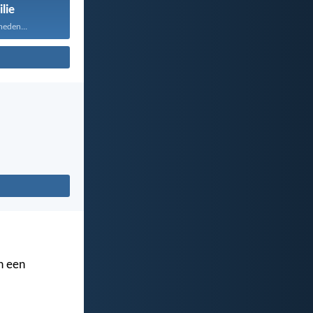
lie
heden...
n een