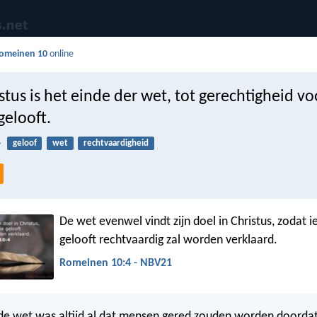
omeinen 10
online
tus is het einde der wet, tot gerechtigheid v
gelooft.
4
geloof
wet
rechtvaardigheid
De wet evenwel vindt zijn doel in Christus, zodat 
gelooft rechtvaardig zal worden verklaard.
Romeinen 10:4 - NBV21
de wet was altijd al dat mensen gered zouden worden doordat