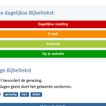
 dagelijkse Bijbeltekst:
Dagelijkse melding
E-mail
Android
Op je website
ge Bijbeltekst
rt bevordert de genezing,
lagen geest doet het gebeente verdorren.
2
genezing
hart
ziekte