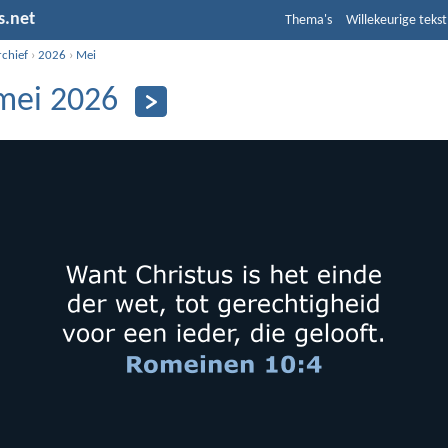
s.net
Thema's
Willekeurige tekst
rchief
›
2026
›
Mei
mei 2026