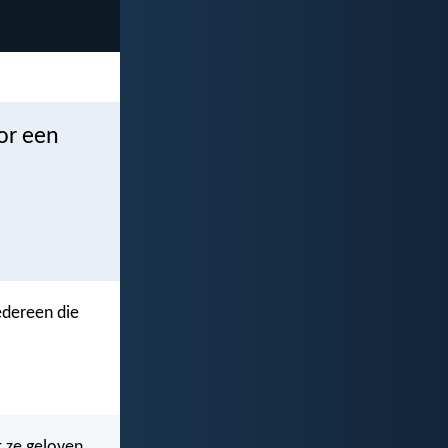
oor een
iedereen die
 ze geloven.