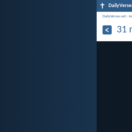
DailyVerse
DailyVerses.net
›
A
31 