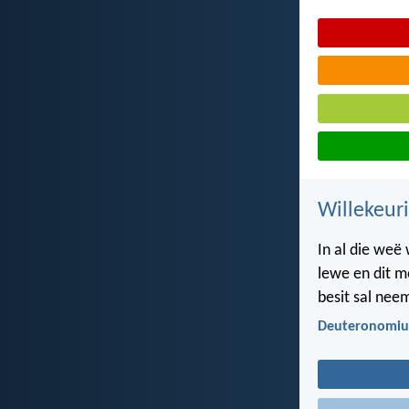
Willekeur
In al die weë
lewe en dit me
besit sal nee
Deuteronomiu