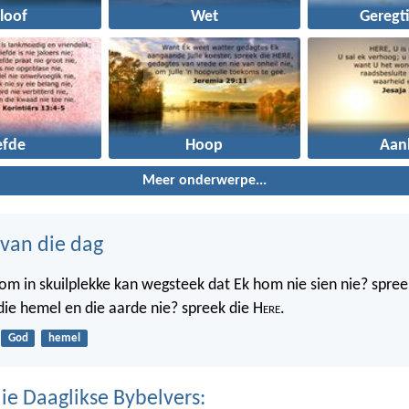
loof
Wet
Geregt
efde
Hoop
Aan
Meer onderwerpe...
 van die dag
m in skuilplekke kan wegsteek dat Ek hom nie sien nie? spree
 die hemel en die aarde nie? spreek die H
ere
.
God
hemel
ie Daaglikse Bybelvers: