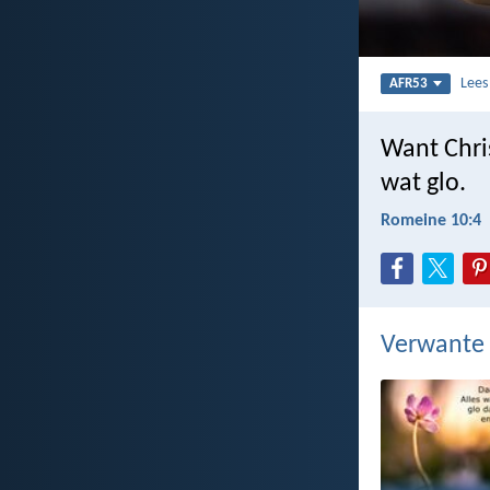
Lee
AFR53
Want Chris
wat glo.
Romeine 10:4
Verwante