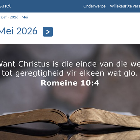
s.net
Onderwerpe
Willekeurige vers
gief
›
2026
›
Mei
Mei 2026