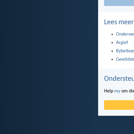
Lees meer
Onderwe
Argief
Bybelboe
Gewildst
Ondersteu
Help
my
om die