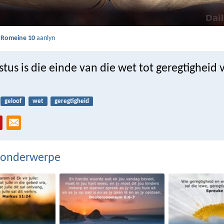
s
Romeine 10
aanlyn
tus is die einde van die wet tot geregtigheid v
geloof
wet
geregtigheid
 onderwerpe