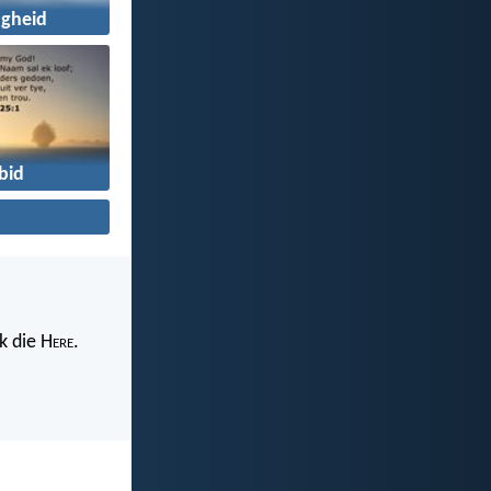
igheid
bid
k die H
ere
.