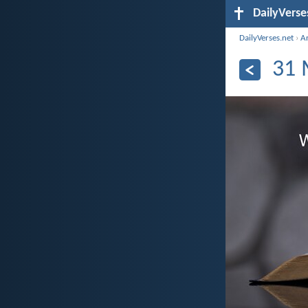
DailyVerse
DailyVerses.net
›
Ar
31 