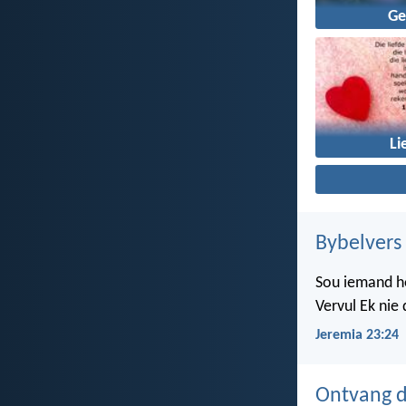
Ge
Li
Bybelvers
Sou iemand ho
Vervul Ek nie
Jeremia 23:24
Ontvang d