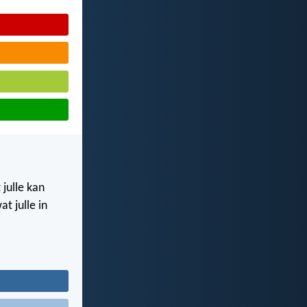
 julle kan
t julle in