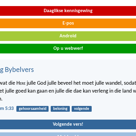
Daaglikse kennisgewing
E-pos
Android
Op u webwerf
ig Bybelvers
 wat die H
ere
julle God julle beveel het moet julle wandel, sodat
t julle goed kan gaan en julle die dae kan verleng in die land wa
m.
m 5:33
gehoorsaamheid
beloning
volgende
Volgende vers!