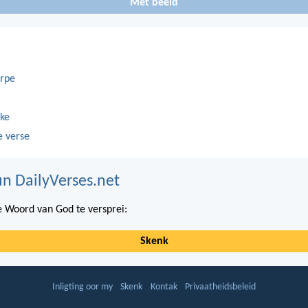
Met beeld
rpe
ke
e verse
n DailyVerses.net
 Woord van God te versprei:
Skenk
Inligting oor my
Skenk
Kontak
Privaatheidsbeleid