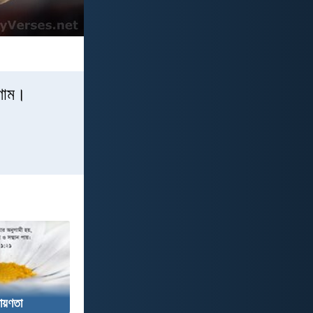
িণাম।
ায়ণতা