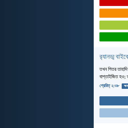
র‌্যানড্ম বাই
তখন পিতর তাহাদিগ
বাপ্তাইজিত হও; ত
প্রেরিত্‌ ২:৩৮
ক্ষ