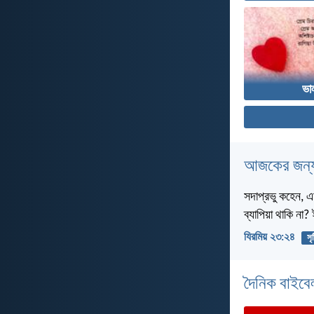
ভা
আজকের জন্য
সদাপ্রভু কহেন, এ
ব্যাপিয়া থাকি না
যিরমিয় ২৩:২৪
সৃষ
দৈনিক বাইবে