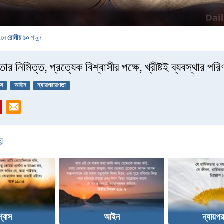
ইনে
রোমীয় ১০
পড়ুন
তার নিমিত্ত, প্রত্যেক বিশ্বাসীর পক্ষে, খ্রীষ্টই ব্যবস্থার পর
াস
আইন
ন্যায়পরায়ণতা
়
শ্বাস
আইন
ন্যায়পর