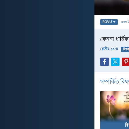
অনলা
ROVU
কেননা ধার্মিক
রোমীয় ১০:৪
বিশ্ব
সম্পর্কিত বিষয
বি