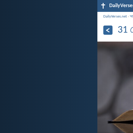
DailyVerse
DailyVerses.net
›
আর
31 