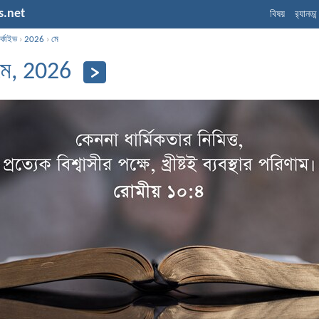
s.net
বিষয়
র‌্যানড্
্কাইভ
›
2026
›
মে
মে, 2026