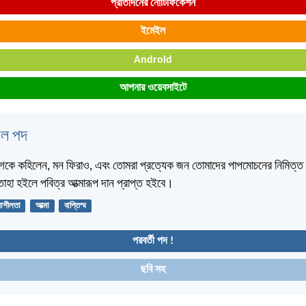
প্রতিদিনের নোটিফিকেশন
ইমেইল
Android
আপনার ওয়েবসাইটে
বেল পদ
কে কহিলেন, মন ফিরাও, এবং তোমরা প্রত্যেক জন তোমাদের পাপমোচনের নিমিত্ত যীশু
াহা হইলে পবিত্র আত্মারূপ দান প্রাপ্ত হইবে।
মাশীলতা
আত্মা
বাপ্তিস্ম
পরবর্তী পদ !
ছবি সহ