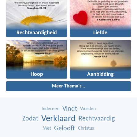
Rechtvaardigheid
Liefde
Hoop
Aanbidding
Meer Thema's...
Vindt
Iedereen
Worden
Verklaard
Zodat
Rechtvaardig
Gelooft
Wet
Christus