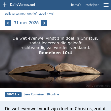
DailyVerses.net
Thema's
Inschrijven
DailyVerses.net
›
Archief
›
2026
›
Mei
31 mei 2026
Lees
Romeinen 10
online
NBV21
De wet evenwel vindt zijn doel in Christus, zodat