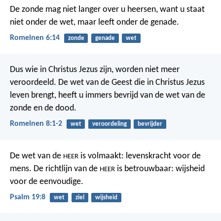
De zonde mag niet langer over u heersen, want u staat
niet onder de wet, maar leeft onder de genade.
Romeinen 6:14
zonde
genade
wet
Dus wie in Christus Jezus zijn, worden niet meer
veroordeeld. De wet van de Geest die in Christus Jezus
leven brengt, heeft u immers bevrijd van de wet van de
zonde en de dood.
Romeinen 8:1-2
wet
veroordeling
bevrijder
De wet van de
is volmaakt:
levenskracht voor de
HEER
mens.
De richtlijn van de
is betrouwbaar:
wijsheid
HEER
voor de eenvoudige.
Psalm 19:8
wet
ziel
wijsheid