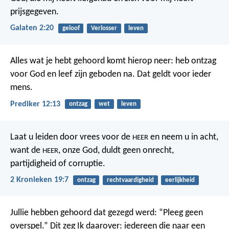
prijsgegeven.
Galaten 2:20
geloof
Verlosser
leven
Alles wat je hebt gehoord komt hierop neer: heb ontzag
voor God en leef zijn geboden na. Dat geldt voor ieder
mens.
Prediker 12:13
ontzag
wet
leven
Laat u leiden door vrees voor de
en neem u in acht,
HEER
want de
, onze God, duldt geen onrecht,
HEER
partijdigheid of corruptie.
2 Kronieken 19:7
ontzag
rechtvaardigheid
eerlijkheid
Jullie hebben gehoord dat gezegd werd: “Pleeg geen
overspel.” Dit zeg Ik daarover: iedereen die naar een