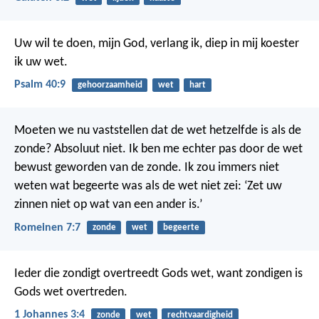
Uw wil te doen, mijn God, verlang ik,
diep in mij koester
ik uw wet.
Psalm 40:9
gehoorzaamheid
wet
hart
Moeten we nu vaststellen dat de wet hetzelfde is als de
zonde? Absoluut niet. Ik ben me echter pas door de wet
bewust geworden van de zonde. Ik zou immers niet
weten wat begeerte was als de wet niet zei: ‘Zet uw
zinnen niet op wat van een ander is.’
Romeinen 7:7
zonde
wet
begeerte
Ieder die zondigt overtreedt Gods wet, want zondigen is
Gods wet overtreden.
1 Johannes 3:4
zonde
wet
rechtvaardigheid