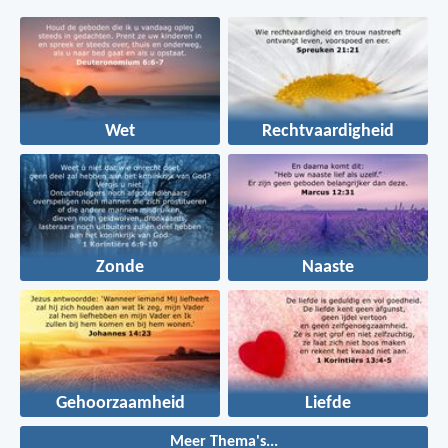
Wet
Rechtvaardigheid
Zonde
Naaste
Gehoorzaamheid
Liefde
Meer Thema's...