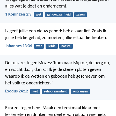
alles wat je doet en onderneemt.
1 Koningen 2:3
wet
gehoorzaamheid
zegen
Ik geef jullie een nieuw gebod: heb elkaar lief. Zoals Ik
jullie heb liefgehad, zo moeten jullie elkaar liefhebben.
Johannes 13:34
wet
liefde
naaste
De
zei tegen Mozes: ‘Kom naar Mij toe, de berg op,
HEER
en wacht daar; dan zal Ik je de stenen platen geven
waarop Ik de wetten en geboden heb geschreven om
het volk te onderrichten.’
Exodus 24:12
wet
gehoorzaamheid
ontvangen
Ezra zei tegen hen: ‘Maak een feestmaal klaar met
lekker eten en drinken, en deel ervan uit aan wie niets