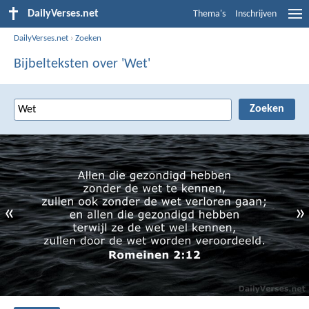
DailyVerses.net
Thema's
Inschrijven
DailyVerses.net
›
Zoeken
Bijbelteksten over 'Wet'
«
»