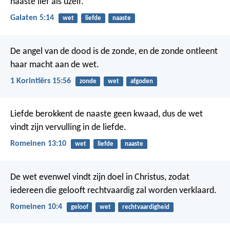
naaste lief als uzelf.’
Galaten 5:14
wet
liefde
naaste
De angel van de dood is de zonde, en de zonde ontleent
haar macht aan de wet.
1 Korintiërs 15:56
zonde
wet
afgoden
Liefde berokkent de naaste geen kwaad, dus de wet
vindt zijn vervulling in de liefde.
Romeinen 13:10
wet
liefde
naaste
De wet evenwel vindt zijn doel in Christus, zodat
iedereen die gelooft rechtvaardig zal worden verklaard.
Romeinen 10:4
geloof
wet
rechtvaardigheid