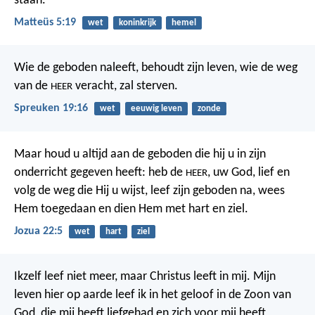
staan.
Matteüs 5:19
wet
koninkrijk
hemel
Wie de geboden naleeft, behoudt zijn leven,
wie de weg
van de
veracht, zal sterven.
HEER
Spreuken 19:16
wet
eeuwig leven
zonde
Maar houd u altijd aan de geboden die hij u in zijn
onderricht gegeven heeft: heb de
, uw God, lief en
HEER
volg de weg die Hij u wijst, leef zijn geboden na, wees
Hem toegedaan en dien Hem met hart en ziel.
Jozua 22:5
wet
hart
ziel
Ikzelf leef niet meer, maar Christus leeft in mij. Mijn
leven hier op aarde leef ik in het geloof in de Zoon van
God, die mij heeft liefgehad en zich voor mij heeft