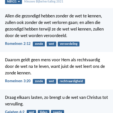
NBV21
Nieuwe Bijbelvertaling 2021
Allen die gezondigd hebben zonder de wet te kennen,
zullen ook zonder de wet verloren gaan; en allen die
gezondigd hebben terwijl ze de wet wel kennen, zullen
door de wet worden veroordeeld.
Romeinen 2:12
zonde
wet
veroordeling
Daarom geldt geen mens voor Hem als rechtvaardig
door de wet na te leven, want juist de wet leert ons de
zonde kennen.
Romeinen 3:20
zonde
wet
rechtvaardigheid
Draag elkaars lasten, zo brengt u de wet van Christus tot
vervulling.
Galaten 6:2
wet
lijden
naaste