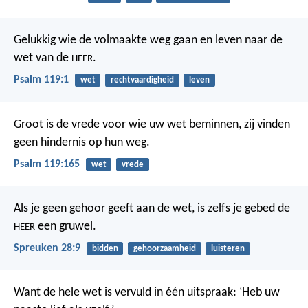
Gelukkig wie de volmaakte weg gaan
en leven naar de
wet van de
.
HEER
Psalm 119:1
wet
rechtvaardigheid
leven
Groot is de vrede voor wie uw wet beminnen,
zij vinden
geen hindernis op hun weg.
Psalm 119:165
wet
vrede
Als je geen gehoor geeft aan de wet,
is zelfs je gebed de
een gruwel.
HEER
Spreuken 28:9
bidden
gehoorzaamheid
luisteren
Want de hele wet is vervuld in één uitspraak: ‘Heb uw